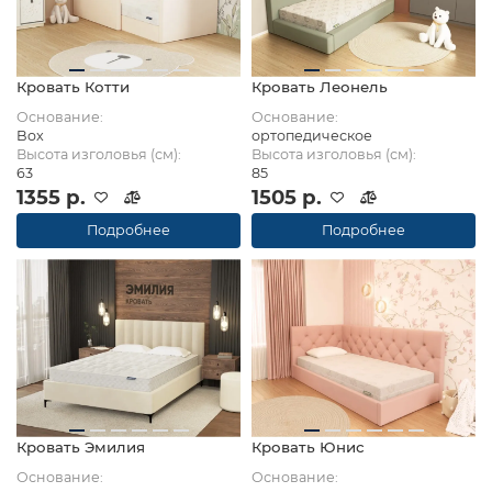
Кровать Котти
Кровать Леонель
Основание:
Основание:
Box
ортопедическое
Высота изголовья (см):
Высота изголовья (см):
63
85
1355 р.
1505 р.
Подробнее
Подробнее
Кровать Эмилия
Кровать Юнис
Основание:
Основание: