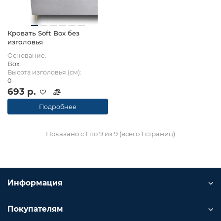
Кровать Soft Box без
изголовья
Основание:
Box
Высота изголовья (см):
0
693 р.
Подробнее
Показано с 1 по 9 из 9 (всего 1 страниц)
Информация
Покупателям