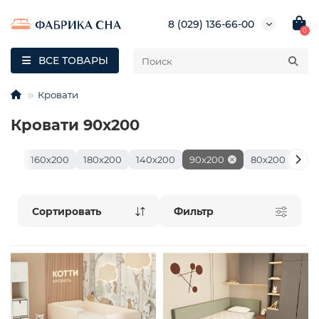
8 (029) 136-66-00
0
ВСЕ ТОВАРЫ
Кровати
Кровати 90х200
160х200
180х200
140х200
90х200
80х200
80х
Фильтр