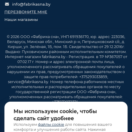
info@fabrikasna.by
ПЕРЕЗВОНИТЕ МНЕ
Наши магазины
© 2026 ООО «Фабрика сна», УНП 691936170, юр. адрес: 223036,
Беларусь, Минская обл., Минский р-н, Петришковский с/с, д.
Кирши, ул. Зелёная, 1Б, пом. 1Б. Свидетельство от 29.12.2016г.
Выдано: Пуховичским районным исполнительным комитетом.
Интернет-магазин fabrikasna.by - Регистрация. в ТР №367057 от
07.02.17 г. Номер и адрес электронной почты лица,
уполномоченного рассматривать обращения покупателей о
нарушении их прав, предусмотренных законодательством о
защите прав потребителей: +375293033859,
service@fabrikasna.by. Номер телефона работников местных
исполнительных и распорядительных органов по месту
государственной регистрации ООО «Фабрика сна»,
уполномоченных рассматривать обращения покупателей:
+375172072374 .
Мы используем cookie, чтобы
сделать сайт удобнее
Используем
файлы cookie
для повышения вашего
комфорта и улучшения работы сайта. Нажимая