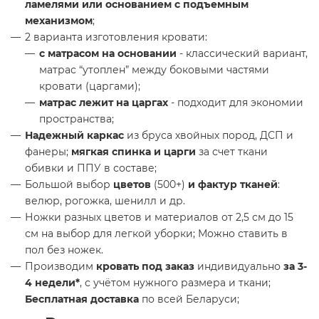
ламелями или основанием с подъемным
механизмом
;
2 варианта изготовления кровати:
с матрасом на основании
- классический вариант,
матрас “утоплен” между боковыми частями
кровати (царгами);
матрас лежит на царгах
- подходит для экономии
пространства;
Надежный каркас
из бруса хвойных пород, ДСП и
фанеры;
мягкая спинка и царги
за счет ткани
обивки и ППУ в составе;
Большой выбор
цветов
(500+)
и фактур тканей
:
велюр, рогожка, шенилл и др.
Ножки разных цветов и материалов от 2,5 см до 15
см на выбор для легкой уборки; Можно ставить в
пол без ножек.
Производим
кровать под заказ
индивидуально
за 3-
4 недели*
, с учётом нужного размера и ткани;
Бесплатная доставка
по всей Беларуси;