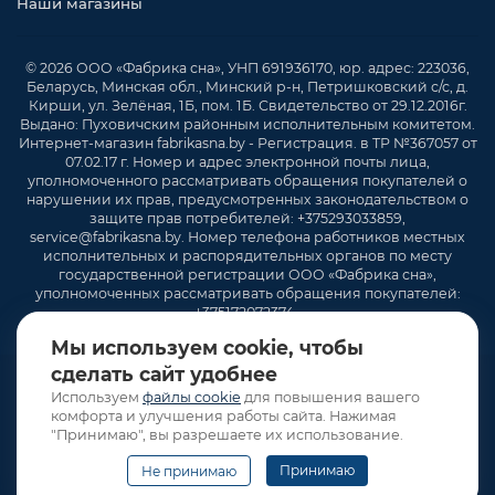
Наши магазины
© 2026 ООО «Фабрика сна», УНП 691936170, юр. адрес: 223036,
Беларусь, Минская обл., Минский р-н, Петришковский с/с, д.
Кирши, ул. Зелёная, 1Б, пом. 1Б. Свидетельство от 29.12.2016г.
Выдано: Пуховичским районным исполнительным комитетом.
Интернет-магазин fabrikasna.by - Регистрация. в ТР №367057 от
07.02.17 г. Номер и адрес электронной почты лица,
уполномоченного рассматривать обращения покупателей о
нарушении их прав, предусмотренных законодательством о
защите прав потребителей: +375293033859,
service@fabrikasna.by. Номер телефона работников местных
исполнительных и распорядительных органов по месту
государственной регистрации ООО «Фабрика сна»,
уполномоченных рассматривать обращения покупателей:
+375172072374 .
Мы используем cookie, чтобы
сделать сайт удобнее
Используем
файлы cookie
для повышения вашего
комфорта и улучшения работы сайта. Нажимая
"Принимаю", вы разрешаете их использование.
Принимаю
Не принимаю