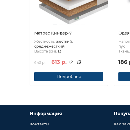
Матрас Киндер-7
Одея
Жесткость:
жесткий,
Напол
среднежесткий
пух
Высота (см):
13
Ткань
613 р.
186 
645 р.
Подробнее
Информация
Покуп
Контакты
Как зак