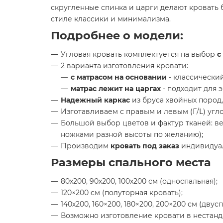
скругленные спинка и царги делают кровать 
стиле классики и минимализма.
Подробнее о модели:
Угловая кровать комплектуется на выбор
с
2 варианта изготовления кровати:
с матрасом на основании
- классический
матрас лежит на царгах
- подходит для 
Надежный каркас
из бруса хвойных пород
Изготавливаем с правым и левым (Г/L) угл
Большой выбор цветов и фактур тканей: ве
ножками разной высоты по желанию);
Производим
кровать под заказ
индивидуа
Размеры спального места
80х200, 90х200, 100х200 см (односпальная);
120×200 см (полуторная кровать);
140х200, 160×200, 180×200, 200×200 см (двус
Возможно изготовление кровати в нестанд