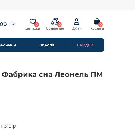
-00
0
0
0
расники
Одеяла
Скидки
 Фабрика сна Леонель ПМ
от
315 р.