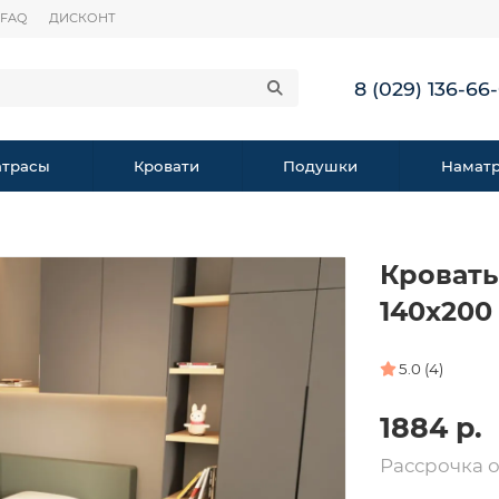
FAQ
ДИСКОНТ
8 (029) 136-66
трасы
Кровати
Подушки
Намат
Кровать
140х200
5.0 (4)
1884 р.
Рассрочка 