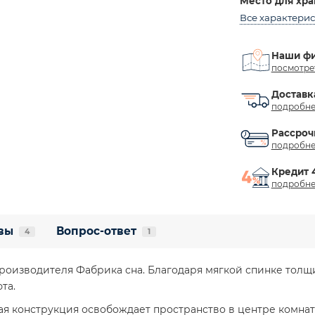
Место для хр
Все характери
Наши ф
посмотре
Доставк
подробне
Рассроч
подробне
Кредит 
подробне
вы
Вопрос-ответ
4
1
роизводителя Фабрика сна. Благодаря мягкой спинке толщи
та.
я конструкция освобождает пространство в центре комнат