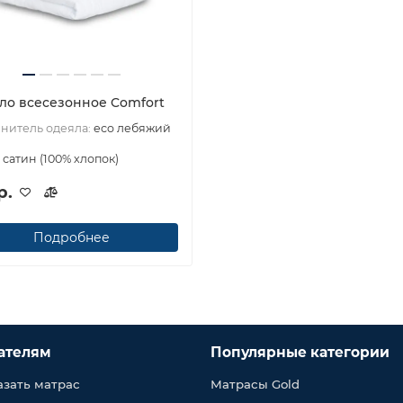
ло всесезонное Comfort
нитель одеяла:
eco лебяжий
:
сатин (100% хлопок)
р.
Подробнее
ателям
Популярные категории
азать матрас
Матрасы Gold