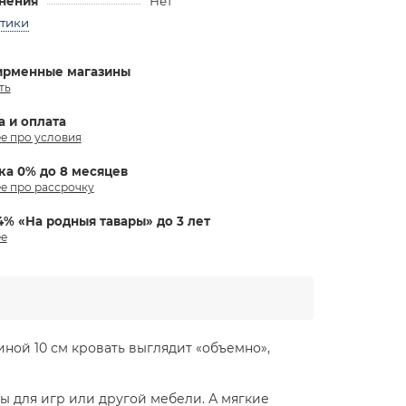
анения
Нет
стики
ирменные магазины
ть
а и оплата
е про условия
ка 0% до 8 месяцев
е про рассрочку
4% «На родныя тавары» до 3 лет
е
ной 10 см кровать выглядит «объемно»,
ы для игр или другой мебели. А мягкие