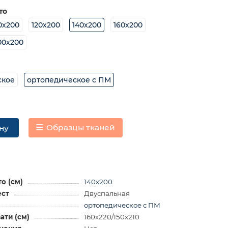
то
0х200
120х200
140х200
160х200
00х200
ское
ортопедическое с ПМ
Образцы тканей
ну
о (см)
140х200
ест
Двуспальная
ортопедическое с ПМ
ати (см)
160х220/150х210