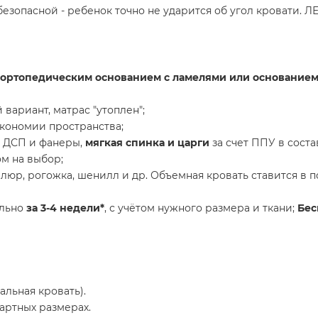
безопасной - ребенок точно не ударится об угол кровати. 
 ортопедическим основанием с ламелями или основание
 вариант, матрас "утоплен";
экономии пространства;
, ДСП и фанеры,
мягкая спинка и царги
за счет ППУ в соста
ом на выбор;
люр, рогожка, шенилл и др. Объемная кровать ставится в п
льно
за 3-4 недели*
, с учётом нужного размера и ткани;
Бес
пальная кровать).
артных размерах.