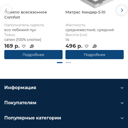
Одеяло всесезонное
Матрас Киндер-5.10
Comfort
Наполнитель одеяла:
Жесткость:
eco лебяжий пух
среднежесткий, средний
Ткань:
Высота (см):
сатин (100% хлопок)
14
169 р.
496 р.
Подробнее
Подробнее
Информация
Покупателям
Популярные категории