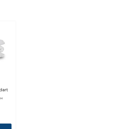
dart
он