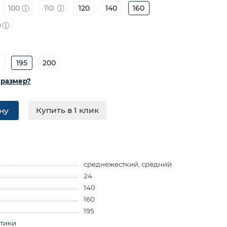
100
110
120
140
160
0
0
195
200
 размер?
Купить в 1 клик
ну
среднежесткий, средний
24
140
160
195
стики