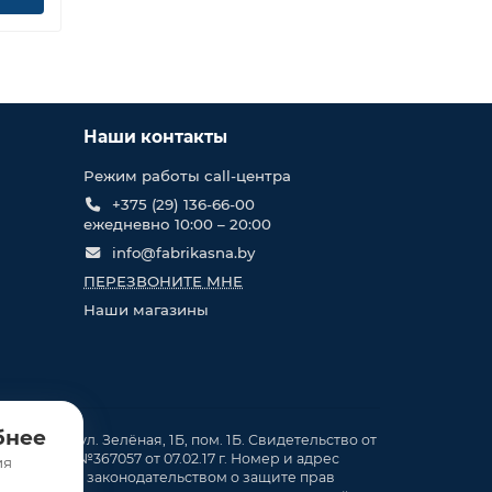
Наши контакты
Режим работы call-центра
+375 (29) 136-66-00
ежедневно 10:00 – 20:00
info@fabrikasna.by
ПЕРЕЗВОНИТЕ МНЕ
Наши магазины
бнее
. Кирши, ул. Зелёная, 1Б, пом. 1Б. Свидетельство от
ия. в ТР №367057 от 07.02.17 г. Номер и адрес
ия
смотренных законодательством о защите прав