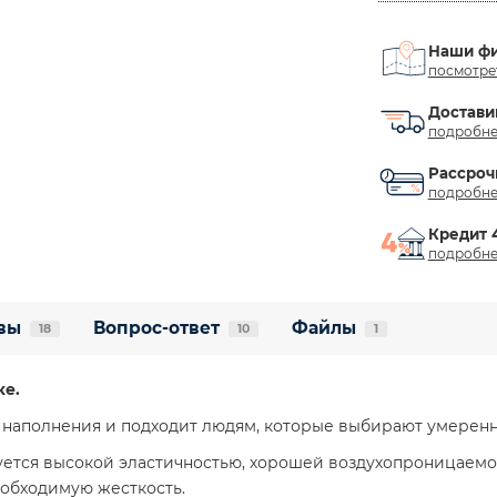
Наши ф
посмотре
Достави
подробне
Рассроч
подробне
Кредит 
подробне
вы
Вопрос-ответ
Файлы
18
10
1
ке.
о наполнения и подходит людям, которые выбирают умеренн
уется высокой эластичностью, хорошей воздухопроницаемо
еобходимую жесткость.