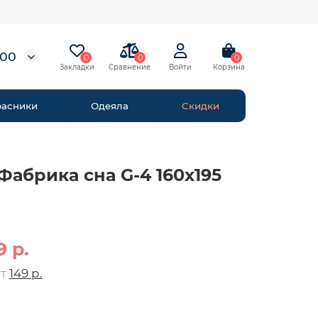
-00
0
0
0
расники
Одеяла
Скидки
Фабрика сна G-4 160х195
9 р.
от
149 р.