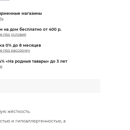
ирменные магазины
ть
м на дом бесплатно от 400 р.
е про условия
ка 0% до 8 месяцев
е про рассрочку
4% «На родныя тавары» до 3 лет
е
ую жёсткость.
стью и гипоаллергенностью, а