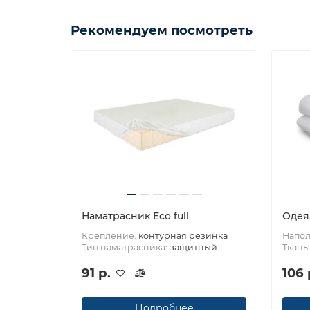
Рекомендуем посмотреть
Наматрасник Eco full
Одея
Крепление:
контурная резинка
Напол
Тип наматрасника:
защитный
Ткань
91 р.
106 
Подробнее