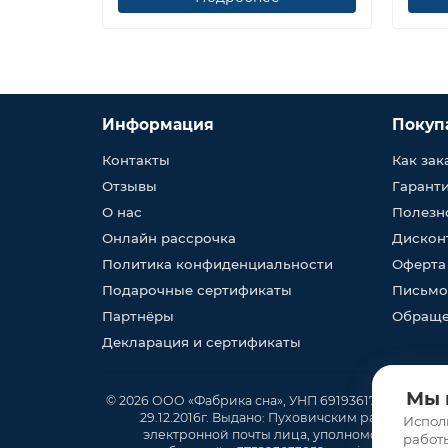
Информация
Покуп
Контакты
Как зак
Отзывы
Гарант
О нас
Полезн
Онлайн рассрочка
Дискон
Политика конфиденциальности
Оферта
Подарочные сертификаты
Письмо
Партнёры
Обраще
Декларация и сертификаты
Мы 
© 2026 ООО «Фабрика сна», УНП 691936170, юр. адрес
29.12.2016г. Выдано: Пуховичским районным ис
Испол
электронной почты лица, уполномоченного р
работ