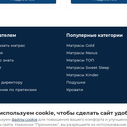
ателям
Популярные категории
азать матрас
Матрасы Gold
ия
Матрасы Nexus
о знать
Матрасы ТОП
т
Матрасы Sweet Sleep
Матрасы Kinder
 директору
Подушки
ние по претензии
Кровати
используем cookie, чтобы сделать сайт удо
: 223036, Беларусь, Минская обл., Минский р-н, Петришковский с/с, д
полнительным комитетом. Интернет-магазин fabrikasna.by - Регистрац
ьзуем
файлы cookie
для повышения вашего комфорта и улучшен
ассматривать обращения покупателей о нарушении их прав, преду
ы сайта. Нажимая "Принимаю", вы разрешаете их использование.