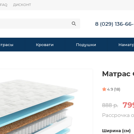
FAQ
ДИСКОНТ
8 (029) 136-66
трасы
Кровати
Подушки
Намат
Матрас 
4.9 (18)
79
888 р.
Рассрочка 
Ширина (см)