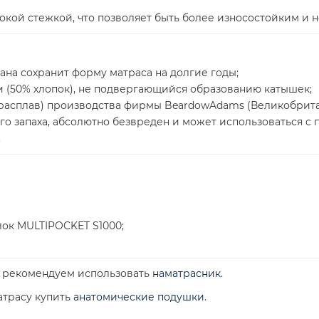
окой стежкой, что позволяет быть более износостойким и н
ана сохранит форму матраса на долгие годы;
и (50% хлопок), не подвергающийся образованию катышек;
-расплав) производства фирмы BeardowAdams (Великобрит
о запаха, абсолютно безвреден и может использоваться с п
.
к MULTIPOCKET S1000;
а рекомендуем использовать
наматрасник
.
атрасу купить
анатомические подушки
.