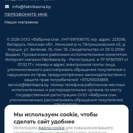
info@fabrikasna.by
ПЕРЕЗВОНИТЕ МНЕ
Наши магазины
© 2026 ООО «Фабрика сна», УНП 691936170, юр. адрес: 223036,
Беларусь, Минская обл., Минский р-н, Петришковский с/с, д.
Кирши, ул. Зелёная, 1Б, пом. 1Б. Свидетельство от 29.12.2016г.
Выдано: Пуховичским районным исполнительным комитетом.
Интернет-магазин fabrikasna.by - Регистрация. в ТР №367057 от
07.02.17 г. Номер и адрес электронной почты лица,
уполномоченного рассматривать обращения покупателей о
нарушении их прав, предусмотренных законодательством о
защите прав потребителей: +375293033859,
service@fabrikasna.by. Номер телефона работников местных
исполнительных и распорядительных органов по месту
государственной регистрации ООО «Фабрика сна»,
уполномоченных рассматривать обращения покупателей:
+375172072374 .
Мы используем cookie, чтобы
сделать сайт удобнее
Используем
файлы cookie
для повышения вашего
комфорта и улучшения работы сайта. Нажимая