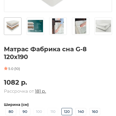
Матрас Фабрика сна G-8
120х190
5.0 (10)
1082 р.
Рассрочка от
181 р.
Ширина (см)
80
90
100
110
120
140
160