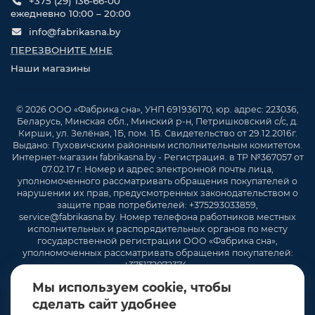
+375 (29) 136-66-00
ежедневно 10:00 – 20:00
info@fabrikasna.by
ПЕРЕЗВОНИТЕ МНЕ
Наши магазины
© 2026 ООО «Фабрика сна», УНП 691936170, юр. адрес: 223036,
Беларусь, Минская обл., Минский р-н, Петришковский с/с, д.
Кирши, ул. Зелёная, 1Б, пом. 1Б. Свидетельство от 29.12.2016г.
Выдано: Пуховичским районным исполнительным комитетом.
Интернет-магазин fabrikasna.by - Регистрация. в ТР №367057 от
07.02.17 г. Номер и адрес электронной почты лица,
уполномоченного рассматривать обращения покупателей о
нарушении их прав, предусмотренных законодательством о
защите прав потребителей: +375293033859,
service@fabrikasna.by. Номер телефона работников местных
исполнительных и распорядительных органов по месту
государственной регистрации ООО «Фабрика сна»,
уполномоченных рассматривать обращения покупателей:
+375172072374 .
Мы используем cookie, чтобы
сделать сайт удобнее