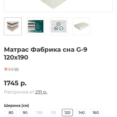
Матрас Фабрика сна G-9
120х190
5.0 (6)
1745 р.
Рассрочка от
291 р.
Ширина (см)
80
90
100
110
120
140
160