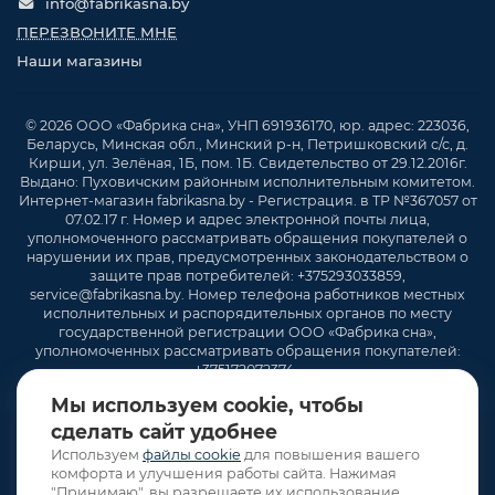
info@fabrikasna.by
ПЕРЕЗВОНИТЕ МНЕ
Наши магазины
© 2026 ООО «Фабрика сна», УНП 691936170, юр. адрес: 223036,
Беларусь, Минская обл., Минский р-н, Петришковский с/с, д.
Кирши, ул. Зелёная, 1Б, пом. 1Б. Свидетельство от 29.12.2016г.
Выдано: Пуховичским районным исполнительным комитетом.
Интернет-магазин fabrikasna.by - Регистрация. в ТР №367057 от
07.02.17 г. Номер и адрес электронной почты лица,
уполномоченного рассматривать обращения покупателей о
нарушении их прав, предусмотренных законодательством о
защите прав потребителей: +375293033859,
service@fabrikasna.by. Номер телефона работников местных
исполнительных и распорядительных органов по месту
государственной регистрации ООО «Фабрика сна»,
уполномоченных рассматривать обращения покупателей:
+375172072374 .
Мы используем cookie, чтобы
сделать сайт удобнее
Используем
файлы cookie
для повышения вашего
комфорта и улучшения работы сайта. Нажимая
"Принимаю", вы разрешаете их использование.