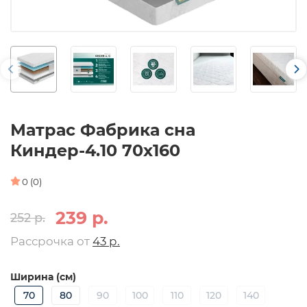
Матрас Фабрика сна
Киндер-4.10 70х160
0 (0)
239 р.
252 р.
Рассрочка от
43 р.
Ширина (см)
70
80
90
100
110
120
140