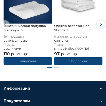
Анатомическая подушка
Одеяло всесезонное
Memory-2 M
Standart
Тип подушки:
Наполнитель одеяла:
ортопедическая
синтепон
Форма:
Ткань:
с валиками
микрофибра (100%ПЭ)
110 р.
97 р.
Подробнее
Подробнее
Информация
Покупателям