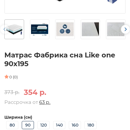
Матрас Фабрика сна Like one
90х195
0 (0)
354 р.
373 р.
Рассрочка от
63 р.
Ширина (см)
80
90
120
140
160
180