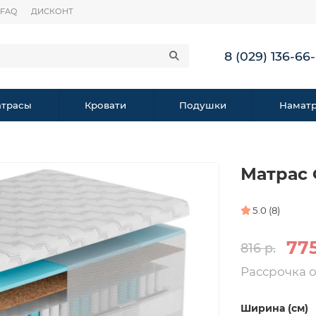
FAQ
ДИСКОНТ
8 (029) 136-66
трасы
Кровати
Подушки
Намат
Матрас 
5.0 (8)
775
816 р.
Рассрочка 
Ширина (см)