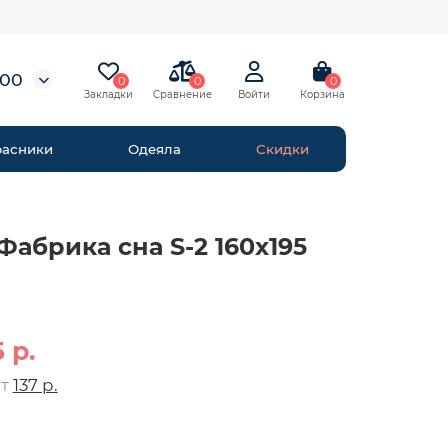
-00
0
0
0
расники
Одеяла
Скидки
Фабрика сна S-2 160х195
 р.
от
137 р.