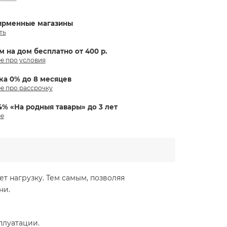
ирменные магазины
ть
м на дом бесплатно от 400 р.
е про условия
ка 0% до 8 месяцев
е про рассрочку
4% «На родныя тавары» до 3 лет
е
т нагрузку. Тем самым, позволяя
ни.
плуатации.