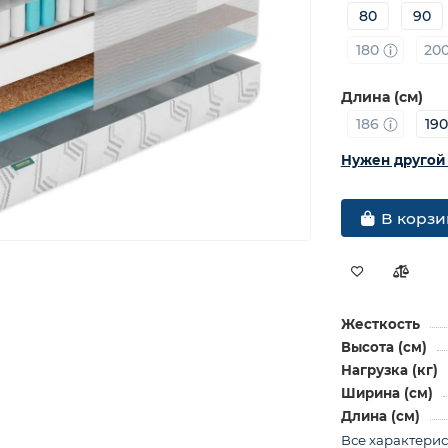
80
90
180
20
Длина (см)
186
19
Нужен другой
В корзи
Жесткость
Высота (см)
Нагрузка (кг)
Ширина (см)
Длина (см)
Все характери