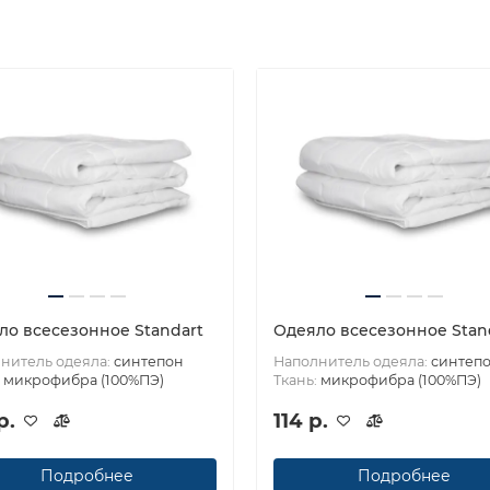
ло всесезонное Standart
Одеяло всесезонное Stan
нитель одеяла:
синтепон
Наполнитель одеяла:
синтеп
:
микрофибра (100%ПЭ)
Ткань:
микрофибра (100%ПЭ)
р.
114 р.
Подробнее
Подробнее