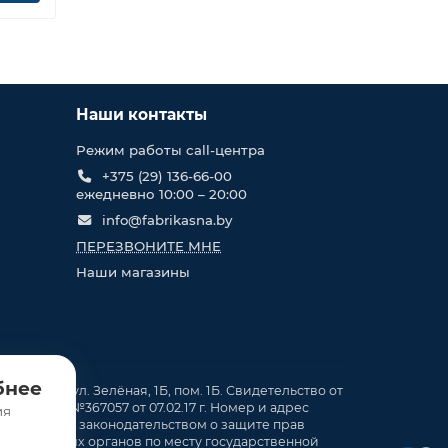
Наши контакты
Режим работы call-центра
+375 (29) 136-66-00
ежедневно 10:00 – 20:00
info@fabrikasna.by
ПЕРЕЗВОНИТЕ МНЕ
Наши магазины
бнее
. Кирши, ул. Зелёная, 1Б, пом. 1Б. Свидетельство от
ия. в ТР №367057 от 07.02.17 г. Номер и адрес
ия
смотренных законодательством о защите прав
орядительных органов по месту государственной