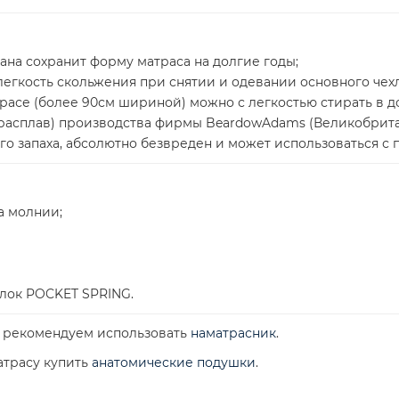
ана сохранит форму матраса на долгие годы;
егкость скольжения при снятии и одевании основного чехл
расе (более 90см шириной) можно с легкостью стирать в д
-расплав) производства фирмы BeardowAdams (Великобрит
о запаха, абсолютно безвреден и может использоваться с п
а молнии;
лок POCKET SPRING.
а рекомендуем использовать
наматрасник
.
атрасу купить
анатомические подушки
.