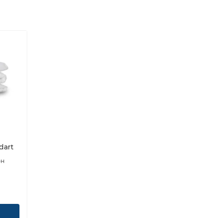
dart
он