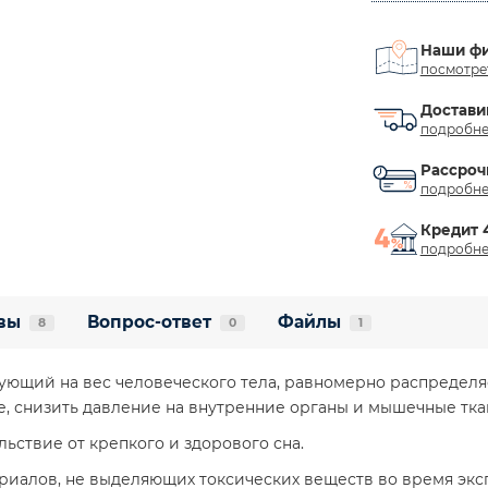
Наши ф
посмотре
Достави
подробне
Рассроч
подробне
Кредит 
подробне
вы
Вопрос-ответ
Файлы
8
0
1
рующий на вес человеческого тела, равномерно распределяе
, снизить давление на внутренние органы и мышечные тка
ьствие от крепкого и здорового сна.
риалов, не выделяющих токсических веществ во время экс