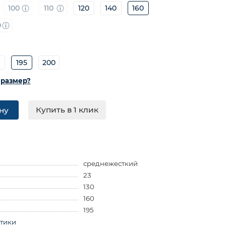
100
110
120
140
160
0
0
195
200
 размер?
Купить в 1 клик
ну
среднежесткий
23
130
160
195
стики