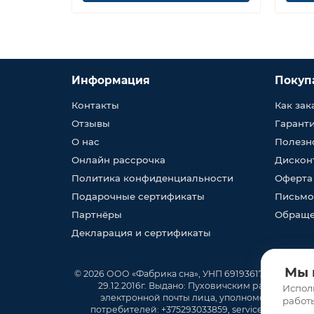
Информация
Покуп
Контакты
Как зак
Отзывы
Гарант
О нас
Полезн
Онлайн рассрочка
Дискон
Политика конфиденциальности
Оферта
Подарочные сертификаты
Письмо
Партнёры
Обраще
Декларация и сертификаты
Мы 
© 2026 ООО «Фабрика сна», УНП 691936170, юр. адрес
29.12.2016г. Выдано: Пуховичским районным ис
Испол
электронной почты лица, уполномоченного р
работ
потребителей: +375293033859, service@fabrika