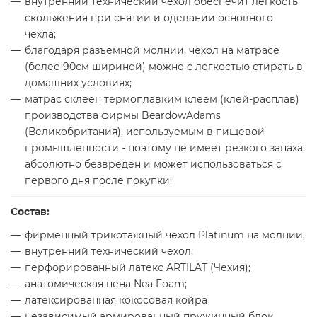
внутренний технический чехол обеспечит легкость
скольжения при снятии и одевании основного
чехла;
благодаря разъемной молнии, чехол на матрасе
(более 90см шириной) можно с легкостью стирать в
домашних условиях;
матрас склеен термоплавким клеем (клей-расплав)
производства фирмы BeardowAdams
(Великобритания), используемым в пищевой
промышленности - поэтому не имеет резкого запаха,
абсолютно безвреден и может использоваться с
первого дня после покупки;
Состав:
фирменный трикотажный чехол Platinum на молнии;
внутренний технический чехол;
перфорированный латекс ARTILAT (Чехия);
анатомическая пена Nea Foam;
латексированная кокосовая койра
независимый армированный пружинный блок