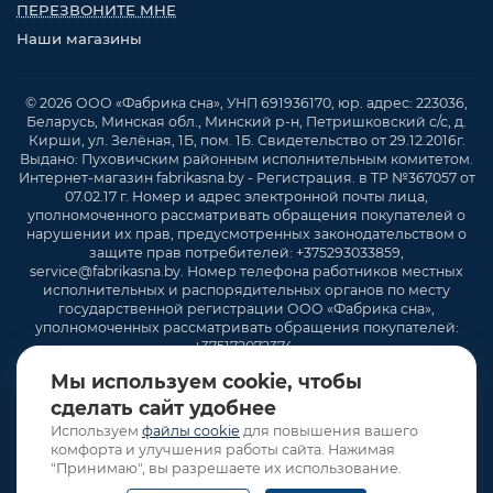
ПЕРЕЗВОНИТЕ МНЕ
Наши магазины
© 2026 ООО «Фабрика сна», УНП 691936170, юр. адрес: 223036,
Беларусь, Минская обл., Минский р-н, Петришковский с/с, д.
Кирши, ул. Зелёная, 1Б, пом. 1Б. Свидетельство от 29.12.2016г.
Выдано: Пуховичским районным исполнительным комитетом.
Интернет-магазин fabrikasna.by - Регистрация. в ТР №367057 от
07.02.17 г. Номер и адрес электронной почты лица,
уполномоченного рассматривать обращения покупателей о
нарушении их прав, предусмотренных законодательством о
защите прав потребителей: +375293033859,
service@fabrikasna.by. Номер телефона работников местных
исполнительных и распорядительных органов по месту
государственной регистрации ООО «Фабрика сна»,
уполномоченных рассматривать обращения покупателей:
+375172072374 .
Мы используем cookie, чтобы
сделать сайт удобнее
Используем
файлы cookie
для повышения вашего
комфорта и улучшения работы сайта. Нажимая
"Принимаю", вы разрешаете их использование.