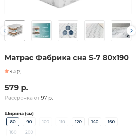
Матрас Фабрика сна S-7 80х190
4.5 (7)
579 р.
Рассрочка от
97 р.
Ширина (см)
80
90
100
110
120
140
160
180
200