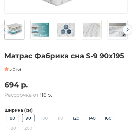
Матрас Фабрика сна S-9 90х195
5.0 (6)
694 р.
Рассрочка от
116 р.
Ширина (см)
80
90
100
110
120
140
160
180
200