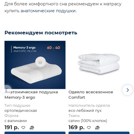
Для более комфортного сна рекомендуем к матрасу
купить
анатомические подушки
.
Рекомендуем посмотреть
Анатомическая подушка
Одеяло всесезонное
Memory-3 ergo
Comfort
Тип подушки:
Наполнитель одеяла:
ортопедическая
eco лебяжий пух
Форма:
Ткань:
с валиками
сатин (100% хлопок)
191 р.
169 р.