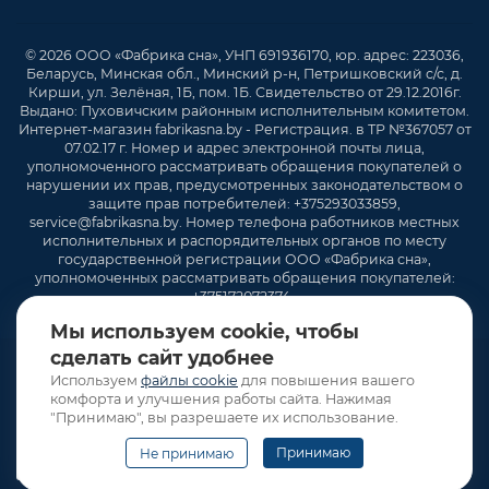
© 2026 ООО «Фабрика сна», УНП 691936170, юр. адрес: 223036,
Беларусь, Минская обл., Минский р-н, Петришковский с/с, д.
Кирши, ул. Зелёная, 1Б, пом. 1Б. Свидетельство от 29.12.2016г.
Выдано: Пуховичским районным исполнительным комитетом.
Интернет-магазин fabrikasna.by - Регистрация. в ТР №367057 от
07.02.17 г. Номер и адрес электронной почты лица,
уполномоченного рассматривать обращения покупателей о
нарушении их прав, предусмотренных законодательством о
защите прав потребителей: +375293033859,
service@fabrikasna.by. Номер телефона работников местных
исполнительных и распорядительных органов по месту
государственной регистрации ООО «Фабрика сна»,
уполномоченных рассматривать обращения покупателей:
+375172072374 .
Мы используем cookie, чтобы
сделать сайт удобнее
Используем
файлы cookie
для повышения вашего
комфорта и улучшения работы сайта. Нажимая
"Принимаю", вы разрешаете их использование.
Принимаю
Не принимаю