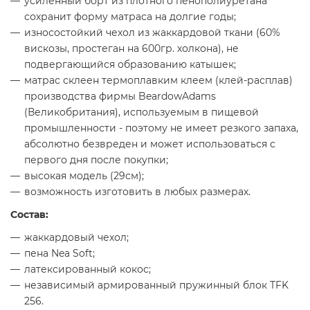
усиленный борт из плотного пенополиуретана
сохранит форму матраса на долгие годы;
износостойкий чехол из жаккардовой ткани (60%
вискозы, простеган на 600гр. холкона), не
подвергающийся образованию катышек;
матрас склеен термоплавким клеем (клей-расплав)
производства фирмы BeardowAdams
(Великобритания), используемым в пищевой
промышленности - поэтому не имеет резкого запаха,
абсолютно безвреден и может использоваться с
первого дня после покупки;
высокая модель (29см);
возможность изготовить в любых размерах.
Состав:
жаккардовый чехол;
пена Nea Soft;
латексированный кокос;
независимый армированный пружинный блок TFK
256.