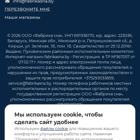
info@fabrikasna.by
ПЕРЕЗВОНИТЕ МНЕ
Наши магазины
© 2026 ООО «Фабрика сна», УНП 691936170, юр. адрес: 223036,
Беларусь, Минская обл., Минский р-н, Петришковский с/с, д.
Кирши, ул. Зелёная, 1Б, пом. 1Б. Свидетельство от 29.12.2016г.
Выдано: Пуховичским районным исполнительным комитетом.
Интернет-магазин fabrikasna.by - Регистрация. в ТР №367057 от
07.02.17 г. Номер и адрес электронной почты лица,
уполномоченного рассматривать обращения покупателей о
нарушении их прав, предусмотренных законодательством о
защите прав потребителей: +375293033859,
service@fabrikasna.by. Номер телефона работников местных
исполнительных и распорядительных органов по месту
государственной регистрации ООО «Фабрика сна»,
уполномоченных рассматривать обращения покупателей:
+375172072374 .
Мы используем cookie, чтобы
сделать сайт удобнее
Используем
файлы cookie
для повышения вашего
комфорта и улучшения работы сайта. Нажимая
"Принимаю", вы разрешаете их использование.