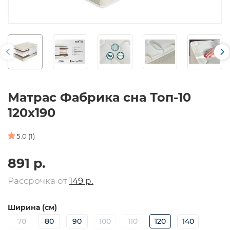
Матрас Фабрика сна Топ-10
120х190
5.0 (1)
891 р.
Рассрочка от
149 р.
Ширина (см)
70
80
90
100
110
120
140