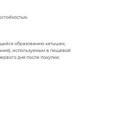
остойкостью.
ающийся образованию катышек;
ания), используемым в пищевой
ервого дня после покупки;