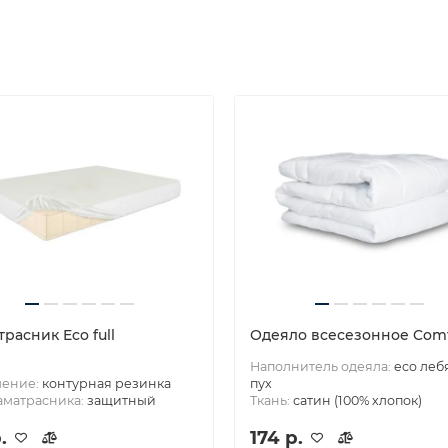
расник Eco full
Одеяло всесезонное Comf
Наполнитель одеяла:
eco ле
ление:
контурная резинка
пух
аматрасника:
защитный
Ткань:
сатин (100% хлопок)
.
174 р.