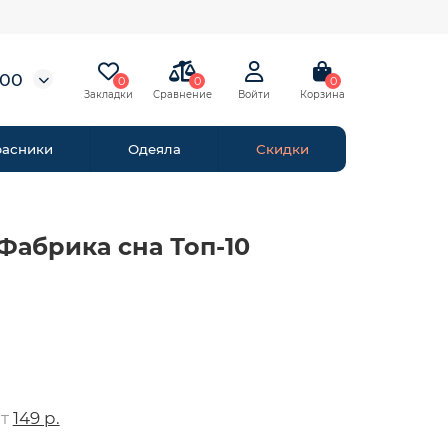
-00
0
0
0
расники
Одеяла
Скидки
Фабрика сна Топ-10
от
149 р.