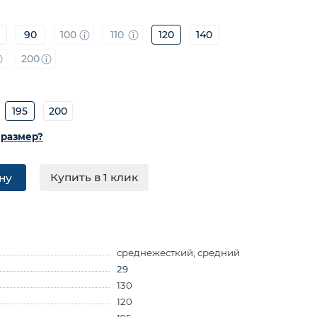
90
100
110
120
140
200
195
200
 размер?
Купить в 1 клик
ну
среднежесткий, средний
29
130
120