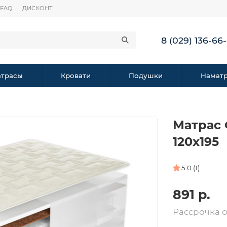
FAQ
ДИСКОНТ
8 (029) 136-66
трасы
Кровати
Подушки
Намат
Матрас 
120х195
5.0 (1)
891 р.
Рассрочка 