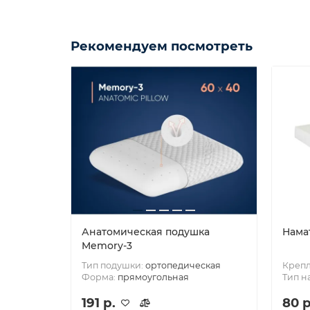
Рекомендуем посмотреть
Анатомическая подушка
Намат
Memory-3
Тип подушки:
ортопедическая
Креп
Форма:
прямоугольная
Тип н
191 р.
80 р