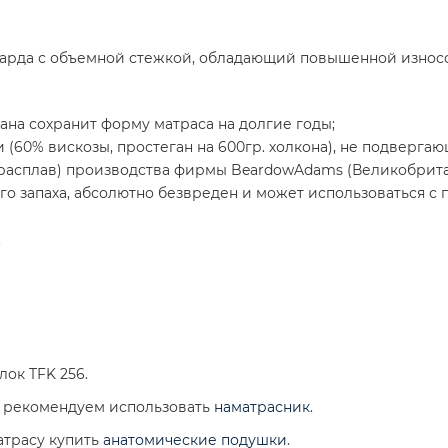
карда с объемной стежкой, обладающий повышенной износ
ана сохранит форму матраса на долгие годы;
 (60% вискозы, простеган на 600гр. холкона), не подверг
-расплав) производства фирмы BeardowAdams (Великобрит
о запаха, абсолютно безвреден и может использоваться с п
.
ок TFK 256.
а рекомендуем использовать
наматрасник
.
атрасу купить
анатомические подушки
.