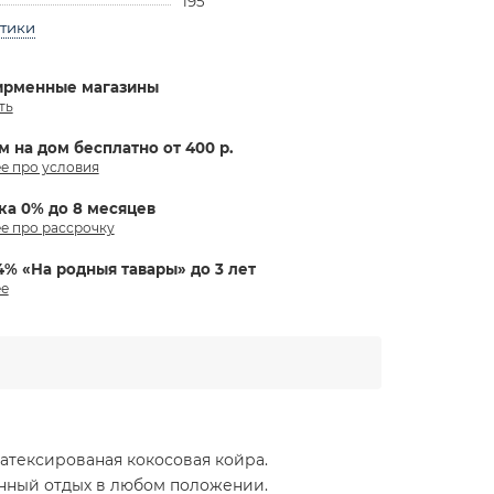
195
стики
ирменные магазины
ть
м на дом бесплатно от 400 р.
е про условия
ка 0% до 8 месяцев
е про рассрочку
4% «На родныя тавары» до 3 лет
е
атексированая кокосовая койра.
енный отдых в любом положении.