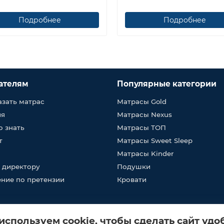
Подробнее
Подробнее
ателям
Популярные категории
азать матрас
Матрасы Gold
ия
Матрасы Nexus
о знать
Матрасы ТОП
т
Матрасы Sweet Sleep
Матрасы Kinder
 директору
Подушки
ние по претензии
Кровати
используем cookie, чтобы сделать сайт удо
: 223036, Беларусь, Минская обл., Минский р-н, Петришковский с/с, д