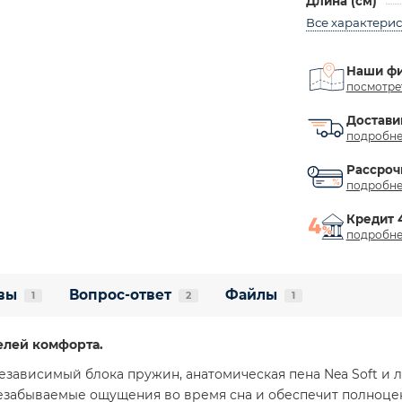
Длина (см)
Все характери
Наши ф
посмотре
Достави
подробне
Рассроч
подробне
Кредит 
подробне
вы
Вопрос-ответ
Файлы
1
2
1
елей комфорта.
езависимый блока пружин, анатомическая пена Nea Soft и л
незабываемые ощущения во время сна и обеспечит полноц