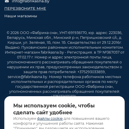
info@fabrikasna.by
ПЕРЕЗВОНИТЕ МНЕ
Наши магазины
© 2026 ООО «Фабрика сна», УНП 691936170, юр. адрес: 223036,
Беларусь, Минская обл., Минский р-н, Петришковский с/с, д.
Кирши, ул. Зелёная, 1Б, пом. 1Б. Свидетельство от 29.12.2016г.
Выдано: Пуховичским районным исполнительным комитетом.
Интернет-магазин fabrikasna.by - Регистрация. в ТР №367057 от
07.02.17 г. Номер и адрес электронной почты лица,
уполномоченного рассматривать обращения покупателей о
нарушении их прав, предусмотренных законодательством о
защите прав потребителей: +375293033859,
service@fabrikasna.by. Номер телефона работников местных
исполнительных и распорядительных органов по месту
государственной регистрации ООО «Фабрика сна»,
уполномоченных рассматривать обращения покупателей:
+375172072374 .
Мы используем cookie, чтобы
сделать сайт удобнее
Используем
файлы cookie
для повышения вашего
комфорта и улучшения работы сайта. Нажимая
"Принимаю", вы разрешаете их использование.