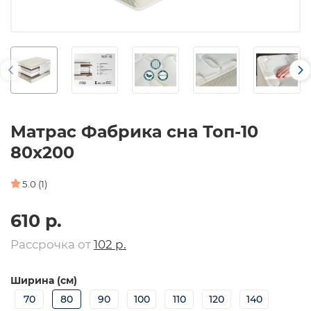
Матрас Фабрика сна Топ-10
80х200
5.0 (1)
610 р.
Рассрочка от
102 р.
Ширина (см)
70
80
90
100
110
120
140