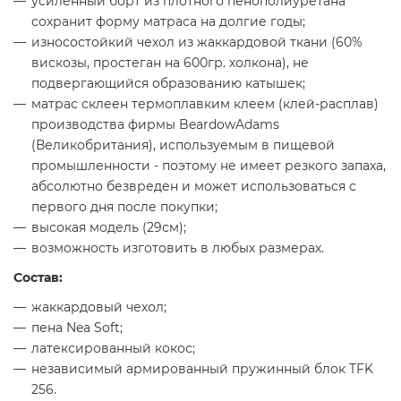
усиленный борт из плотного пенополиуретана
сохранит форму матраса на долгие годы;
износостойкий чехол из жаккардовой ткани (60%
вискозы, простеган на 600гр. холкона), не
подвергающийся образованию катышек;
матрас склеен термоплавким клеем (клей-расплав)
производства фирмы BeardowAdams
(Великобритания), используемым в пищевой
промышленности - поэтому не имеет резкого запаха,
абсолютно безвреден и может использоваться с
первого дня после покупки;
высокая модель (29см);
возможность изготовить в любых размерах.
Состав:
жаккардовый чехол;
пена Nea Soft;
латексированный кокос;
независимый армированный пружинный блок TFK
256.