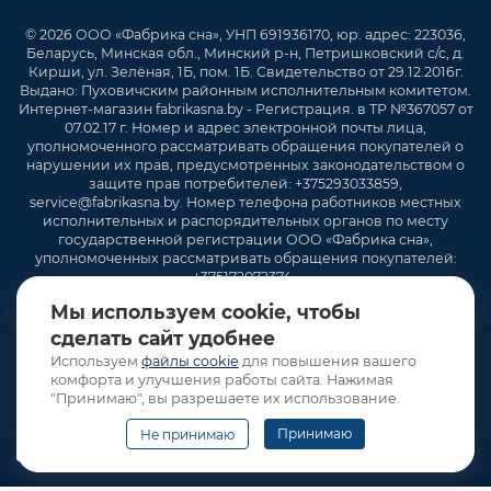
© 2026 ООО «Фабрика сна», УНП 691936170, юр. адрес: 223036,
Беларусь, Минская обл., Минский р-н, Петришковский с/с, д.
Кирши, ул. Зелёная, 1Б, пом. 1Б. Свидетельство от 29.12.2016г.
Выдано: Пуховичским районным исполнительным комитетом.
Интернет-магазин fabrikasna.by - Регистрация. в ТР №367057 от
07.02.17 г. Номер и адрес электронной почты лица,
уполномоченного рассматривать обращения покупателей о
нарушении их прав, предусмотренных законодательством о
защите прав потребителей: +375293033859,
service@fabrikasna.by. Номер телефона работников местных
исполнительных и распорядительных органов по месту
государственной регистрации ООО «Фабрика сна»,
уполномоченных рассматривать обращения покупателей:
+375172072374 .
Мы используем cookie, чтобы
сделать сайт удобнее
Используем
файлы cookie
для повышения вашего
комфорта и улучшения работы сайта. Нажимая
"Принимаю", вы разрешаете их использование.
Принимаю
Не принимаю