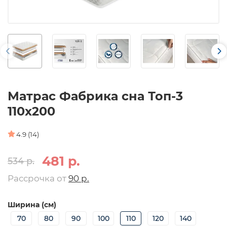
Матрас Фабрика сна Топ-3
110х200
4.9 (14)
481 р.
534 р.
Рассрочка от
90 р.
Ширина (см)
70
80
90
100
110
120
140