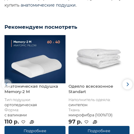
купить
анатомические подушки
.
Рекомендуем посмотреть
Анатомическая подушка
Одеяло всесезонное
Memory-2 M
Standart
Тип подушки:
Наполнитель одеяла:
ортопедическая
синтепон
Форма:
Ткань:
с валиками
микрофибра (100%ПЭ)
110 р.
97 р.
Подробнее
Подробнее