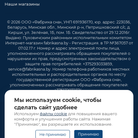
Наши магазины
© 2026 ООО «Фабрика сна», УНП 691936170, юр. адрес: 223036,
Беларусь, Минская обл., Минский р-н, Петришковский с/с, д.
Кирши, ул. Зелёная, 1Б, пом. 1Б. Свидетельство от 29.12.2016г.
Выдано: Пуховичским районным исполнительным комитетом.
Интернет-магазин fabrikasna.by - Регистрация. в ТР №367057 от
07.02.17 г. Номер и адрес электронной почты лица,
уполномоченного рассматривать обращения покупателей о
нарушении их прав, предусмотренных законодательством о
защите прав потребителей: +375293033859,
service@fabrikasna.by. Номер телефона работников местных
исполнительных и распорядительных органов по месту
государственной регистрации ООО «Фабрика сна»,
уполномоченных рассматривать обращения покупателей:
+375172072374 .
Мы используем cookie, чтобы
сделать сайт удобнее
Используем
файлы cookie
для повышения вашего
комфорта и улучшения работы сайта. Нажимая
"Принимаю", вы разрешаете их использование.
Принимаю
Не принимаю