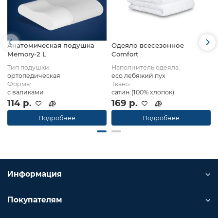
Анатомическая подушка
Одеяло всесезонное
Memory-2 L
Comfort
Тип подушки:
Наполнитель одеяла:
ортопедическая
eco лебяжий пух
Форма:
Ткань:
с валиками
сатин (100% хлопок)
114 р.
169 р.
Подробнее
Подробнее
Информация
Покупателям