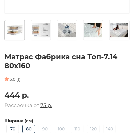
Матрас Фабрика сна Топ-7.14
80х160
5.0 (1)
444 р.
Рассрочка от
75 р.
Ширина (см)
70
80
90
100
110
120
140