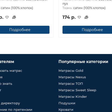
пух
:
сатин (100% хлопок)
Ткань:
сатин (100% хлопок)
р.
174 р.
Подробнее
Подробнее
ателям
Популярные категории
азать матрас
Матрасы Gold
ия
Матрасы Nexus
о знать
Матрасы ТОП
т
Матрасы Sweet Sleep
Матрасы Kinder
 директору
Подушки
ние по претензии
Кровати