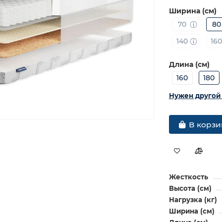
Ширина (см)
70
80
140
16
Длина (см)
160
180
Нужен другой
В корзи
Жесткость
Высота (см)
Нагрузка (кг)
Ширина (см)