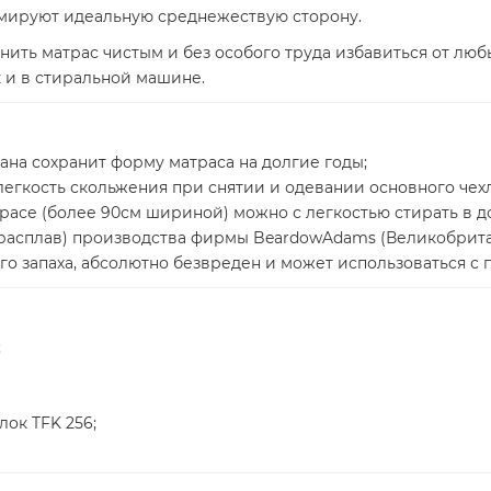
рмируют идеальную среднежествую сторону.
ить матрас чистым и без особого труда избавиться от люб
к и в стиральной машине.
ана сохранит форму матраса на долгие годы;
егкость скольжения при снятии и одевании основного чехл
расе (более 90см шириной) можно с легкостью стирать в д
-расплав) производства фирмы BeardowAdams (Великобрит
о запаха, абсолютно безвреден и может использоваться с п
;
ок TFK 256;