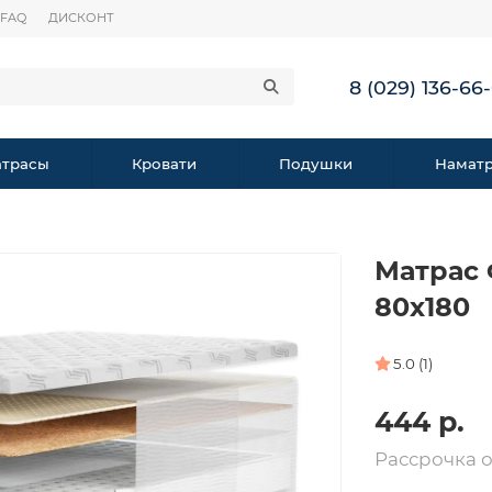
FAQ
ДИСКОНТ
8 (029) 136-66
трасы
Кровати
Подушки
Намат
Матрас 
80х180
5.0 (1)
444 р.
Рассрочка 