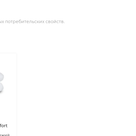
х потребительских свойств.
ort
бяжий