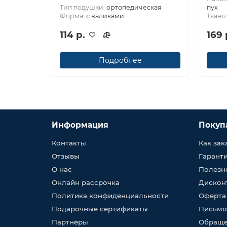
Тип подушки:
ортопедическая
пух
Форма:
с валиками
Ткань
114 р.
169 
Подробнее
Информация
Покуп
Контакты
Как зак
Отзывы
Гарант
О нас
Полезн
Онлайн рассрочка
Дискон
Политика конфиденциальности
Оферта
Подарочные сертификаты
Письмо
Партнёры
Обраще