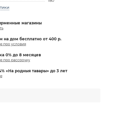
180
стики
ирменные магазины
ть
м на дом бесплатно от 400 р.
е про условия
ка 0% до 8 месяцев
е про рассрочку
4% «На родныя тавары» до 3 лет
е