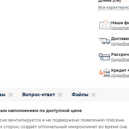
Длина (см)
Все характери
Наши ф
посмотре
Достави
подробне
Рассроч
подробне
Кредит 
подробне
вы
Вопрос-ответ
Файлы
1
1
1
ьным наполнением по доступной цене
сно вентилируется и не подвержено появлению плесени.
ух сторон, создаёт оптимальный микроклимат во время сна.