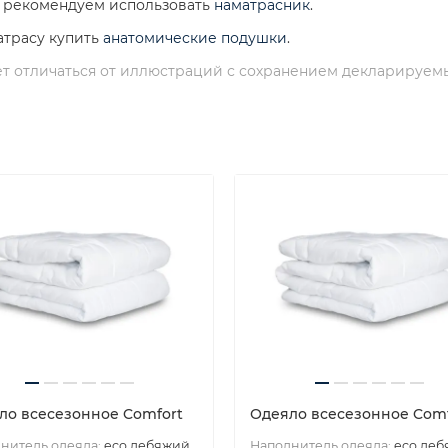
а рекомендуем использовать
наматрасник
.
атрасу купить
анатомические подушки
.
т отличаться от иллюстраций с сохранением декларируемы
ло всесезонное Comfort
Одеяло всесезонное Comf
нитель одеяла:
eco лебяжий
Наполнитель одеяла:
eco ле