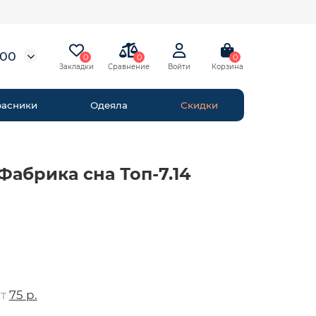
-00
0
0
0
расники
Одеяла
Скидки
Фабрика сна Топ-7.14
от
75 р.