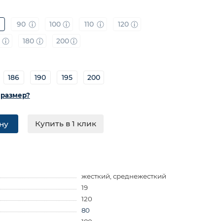
90
100
110
120
0
180
200
186
190
195
200
 размер?
Купить в 1 клик
ну
жесткий, среднежесткий
19
120
80