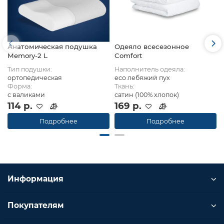
Анатомическая подушка
Одеяло всесезонное
Memory-2 L
Comfort
Тип подушки:
Наполнитель одеяла:
ортопедическая
eco лебяжий пух
Форма:
Ткань:
с валиками
сатин (100% хлопок)
114 р.
169 р.
Подробнее
Подробнее
Информация
Покупателям