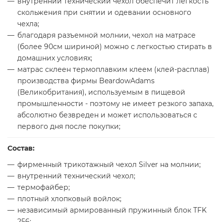
внутренний технический чехол обеспечит легкость
скольжения при снятии и одевании основного
чехла;
благодаря разъемной молнии, чехол на матрасе
(более 90см шириной) можно с легкостью стирать в
домашних условиях;
матрас склеен термоплавким клеем (клей-расплав)
производства фирмы BeardowAdams
(Великобритания), используемым в пищевой
промышленности - поэтому не имеет резкого запаха,
абсолютно безвреден и может использоваться с
первого дня после покупки;
Состав:
фирменный трикотажный чехол Silver на молнии;
внутренний технический чехол;
термофайбер;
плотный хлопковый войлок;
независимый армированный пружинный блок TFK
256;