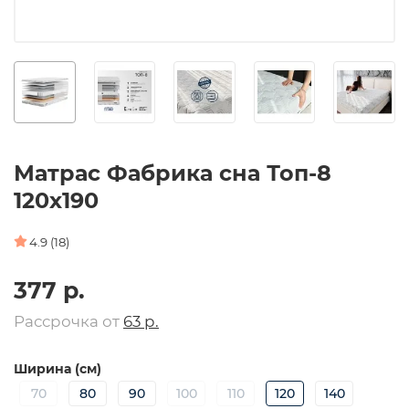
Матрас Фабрика сна Топ-8
120х190
4.9 (18)
377 р.
Рассрочка от
63 р.
Ширина (см)
70
80
90
100
110
120
140