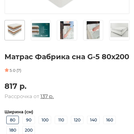
Матрас Фабрика сна G-5 80х200
5.0 (7)
817 р.
Рассрочка от
137 р.
Ширина (см)
80
90
100
110
120
140
160
180
200