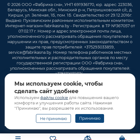
© 2026 ООО «Фабрика сна», УНП 691936170, юр. адрес: 223036,
Беларусь, Минская обл., Минский р-н, Петришковский с/с, д.
Кирши, ул. Зелёная, 1Б, пом. 1Б. Свидетельство от 29.12.2016г.
Выдано: Пуховичским районным исполнительным комитетом.
Интернет-магазин fabrikasna.by - Регистрация. в ТР №367057 от
07.02.17 г. Номер и адрес электронной почты лица,
уполномоченного рассматривать обращения покупателей о
нарушении их прав, предусмотренных законодательством о
защите прав потребителей: +375293033859,
service@fabrikasna.by. Номер телефона работников местных
исполнительных и распорядительных органов по месту
государственной регистрации ООО «Фабрика сна»,
уполномоченных рассматривать обращения покупателей:
+375172072374 .
Мы используем cookie, чтобы
сделать сайт удобнее
Используем
файлы cookie
для повышения вашего
комфорта и улучшения работы сайта. Нажимая
"Принимаю", вы разрешаете их использование.
Принимаю
Не принимаю