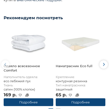
Рекомендуем посмотреть
Одеяло всесезонное
Наматрасник Eco full
Comfort
Наполнитель одеяла:
Крепление:
eco лебяжий пух
контурная резинка
Ткань:
Тип наматрасника:
сатин (100% хлопок)
защитный
169 р.
65 р.
Подробнее
Подробнее