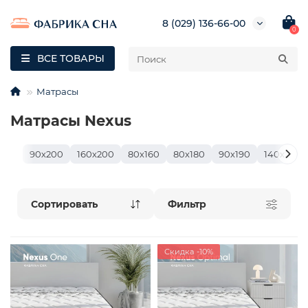
8 (029) 136-66-00
0
ВСЕ ТОВАРЫ
Матрасы
Матрасы Nexus
90х200
160х200
80х160
80х180
90х190
140х200
Фильтр
Скидка -10%