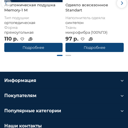
Анатомическая подушка
Одеяло всесезонное
Memory-1 M
Standart
Тип подушки:
Наполнитель одеяла:
ортопедическая
синтепон
Форма:
Ткань:
прямоугольная
микрофибра (100%ПЭ)
110 р.
97 р.
Подробнее
Подробнее
Информация
Покупателям
Популярные категории
Наши контакты