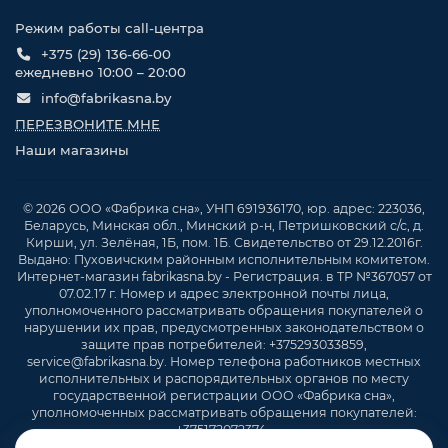
Режим работы call-центра
+375 (29) 136-66-00
ежедневно 10:00 – 20:00
info@fabrikasna.by
ПЕРЕЗВОНИТЕ МНЕ
Наши магазины
© 2026 ООО «Фабрика сна», УНП 691936170, юр. адрес: 223036,
Беларусь, Минская обл., Минский р-н, Петришковский с/с, д.
Кирши, ул. Зелёная, 1Б, пом. 1Б. Свидетельство от 29.12.2016г.
Выдано: Пуховичским районным исполнительным комитетом.
Интернет-магазин fabrikasna.by - Регистрация. в ТР №367057 от
07.02.17 г. Номер и адрес электронной почты лица,
уполномоченного рассматривать обращения покупателей о
нарушении их прав, предусмотренных законодательством о
защите прав потребителей: +375293033859,
service@fabrikasna.by. Номер телефона работников местных
исполнительных и распорядительных органов по месту
государственной регистрации ООО «Фабрика сна»,
уполномоченных рассматривать обращения покупателей:
+375172072374 .