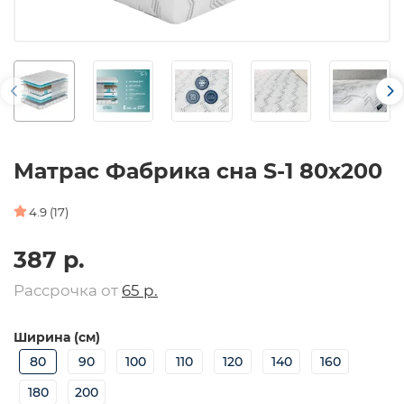
Матрас Фабрика сна S-1 80х200
4.9 (17)
387 р.
Рассрочка от
65 р.
Ширина (см)
80
90
100
110
120
140
160
180
200