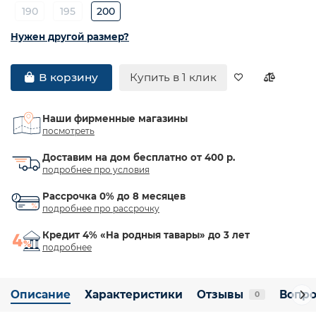
190
195
200
Нужен другой размер?
Купить в 1 клик
В корзину
Наши фирменные магазины
посмотреть
Доставим на дом бесплатно от 400 р.
подробнее про условия
Рассрочка 0% до 8 месяцев
подробнее про рассрочку
Кредит 4% «На родныя тавары» до 3 лет
подробнее
Описание
Характеристики
Отзывы
Вопро
0