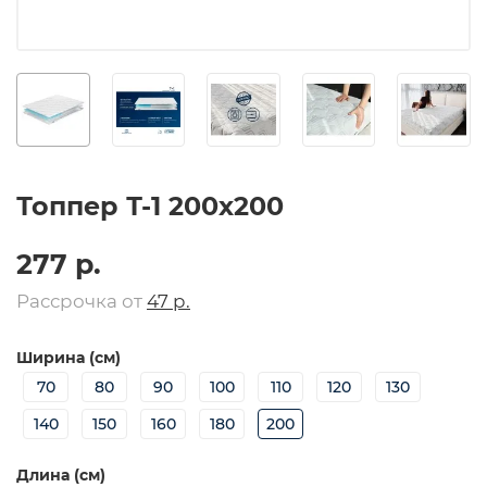
Топпер Т-1 200х200
277 р.
Рассрочка от
47 р.
Ширина (см)
70
80
90
100
110
120
130
140
150
160
180
200
Длина (см)