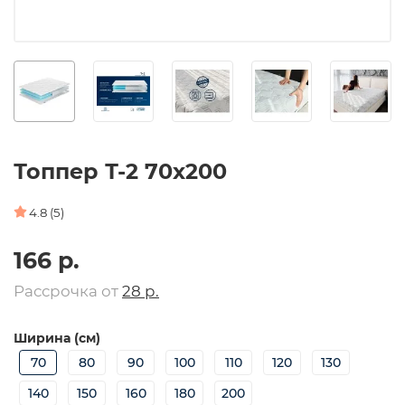
Топпер Т-2 70х200
4.8 (5)
166 р.
Рассрочка от
28 р.
Ширина (см)
70
80
90
100
110
120
130
140
150
160
180
200