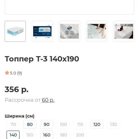
Топпер Т-3 140х190
5.0 (9)
356 р.
Рассрочка от
60 р.
Ширина (см)
70
80
90
100
110
120
130
140
150
160
180
200