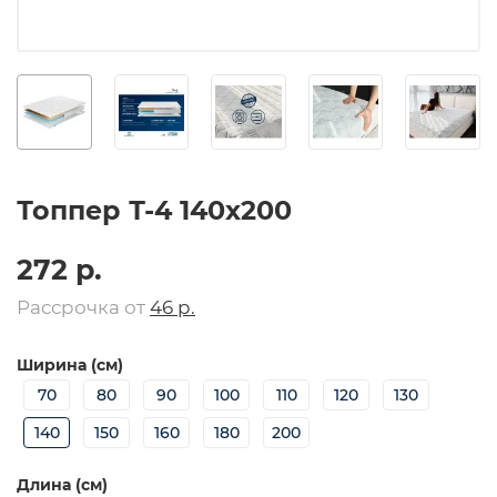
Топпер Т-4 140х200
272 р.
Рассрочка от
46 р.
Ширина (см)
70
80
90
100
110
120
130
140
150
160
180
200
Длина (см)