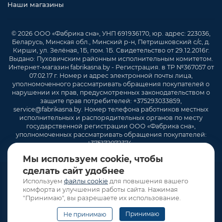
Наши магазины
© 2026 ООО «Фабрика сна», УНП 691936170, юр. адрес: 223036,
Беларусь, Минская обл., Минский р-н, Петришковский с/с, д.
Кирши, ул. Зелёная, 1Б, пом. 1Б. Свидетельство от 29.12.2016г.
Выдано: Пуховичским районным исполнительным комитетом.
Интернет-магазин fabrikasna.by - Регистрация. в ТР №367057 от
07.02.17 г. Номер и адрес электронной почты лица,
уполномоченного рассматривать обращения покупателей о
нарушении их прав, предусмотренных законодательством о
защите прав потребителей: +375293033859,
service@fabrikasna.by. Номер телефона работников местных
исполнительных и распорядительных органов по месту
государственной регистрации ООО «Фабрика сна»,
уполномоченных рассматривать обращения покупателей:
+375172072374 .
Мы используем cookie, чтобы
сделать сайт удобнее
Используем
файлы cookie
для повышения вашего
комфорта и улучшения работы сайта. Нажимая
"Принимаю", вы разрешаете их использование.
Принимаю
Не принимаю