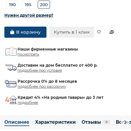
190
195
200
Нужен другой размер?
Купить в 1 клик
В корзину
Наши фирменные магазины
посмотреть
Доставим на дом бесплатно от 400 р.
подробнее про условия
Рассрочка 0% до 8 месяцев
подробнее про рассрочку
Кредит 4% «На родныя тавары» до 3 лет
подробнее
Описание
Характеристики
Отзывы
Вопро
0