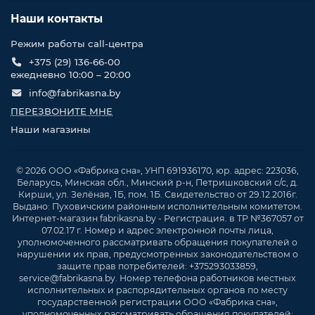
Наши контакты
Режим работы call-центра
+375 (29) 136-66-00
ежедневно 10:00 – 20:00
info@fabrikasna.by
ПЕРЕЗВОНИТЕ МНЕ
Наши магазины
© 2026 ООО «Фабрика сна», УНП 691936170, юр. адрес: 223036,
Беларусь, Минская обл., Минский р-н, Петришковский с/с, д.
Кирши, ул. Зелёная, 1Б, пом. 1Б. Свидетельство от 29.12.2016г.
Выдано: Пуховичским районным исполнительным комитетом.
Интернет-магазин fabrikasna.by - Регистрация. в ТР №367057 от
07.02.17 г. Номер и адрес электронной почты лица,
уполномоченного рассматривать обращения покупателей о
нарушении их прав, предусмотренных законодательством о
защите прав потребителей: +375293033859,
service@fabrikasna.by. Номер телефона работников местных
исполнительных и распорядительных органов по месту
государственной регистрации ООО «Фабрика сна»,
уполномоченных рассматривать обращения покупателей: