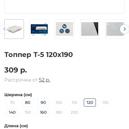
Топпер Т-5 120х190
309 р.
Рассрочка от
52 р.
Ширина (см)
70
80
90
100
110
120
130
140
150
160
180
200
Длина (см)