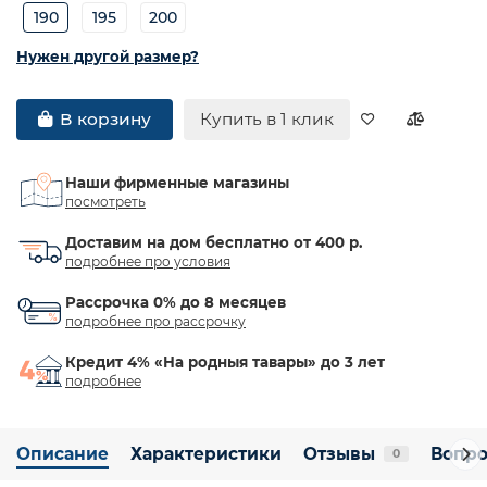
190
195
200
Нужен другой размер?
Купить в 1 клик
В корзину
Наши фирменные магазины
посмотреть
Доставим на дом бесплатно от 400 р.
подробнее про условия
Рассрочка 0% до 8 месяцев
подробнее про рассрочку
Кредит 4% «На родныя тавары» до 3 лет
подробнее
Описание
Характеристики
Отзывы
Вопро
0