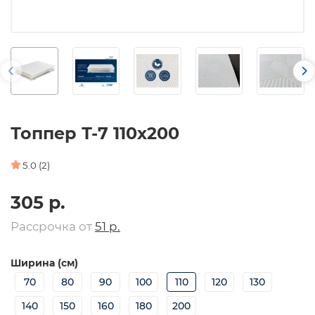
Топпер Т-7 110х200
5.0 (2)
305 р.
Рассрочка от
51 р.
Ширина (см)
70
80
90
100
110
120
130
140
150
160
180
200