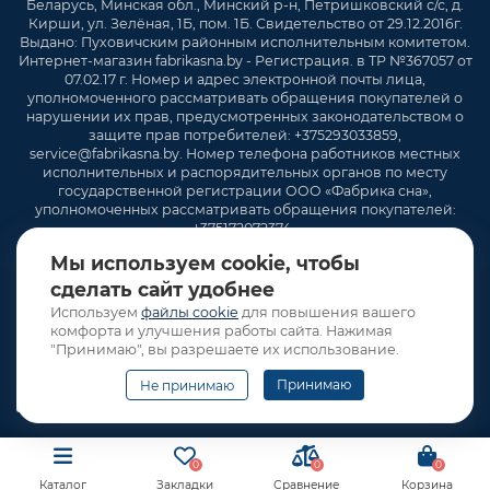
Беларусь, Минская обл., Минский р-н, Петришковский с/с, д.
Кирши, ул. Зелёная, 1Б, пом. 1Б. Свидетельство от 29.12.2016г.
Выдано: Пуховичским районным исполнительным комитетом.
Интернет-магазин fabrikasna.by - Регистрация. в ТР №367057 от
07.02.17 г. Номер и адрес электронной почты лица,
уполномоченного рассматривать обращения покупателей о
нарушении их прав, предусмотренных законодательством о
защите прав потребителей: +375293033859,
service@fabrikasna.by. Номер телефона работников местных
исполнительных и распорядительных органов по месту
государственной регистрации ООО «Фабрика сна»,
уполномоченных рассматривать обращения покупателей:
+375172072374 .
Мы используем cookie, чтобы
сделать сайт удобнее
Используем
файлы cookie
для повышения вашего
комфорта и улучшения работы сайта. Нажимая
"Принимаю", вы разрешаете их использование.
Принимаю
Не принимаю
0
0
0
Каталог
Закладки
Сравнение
Корзина