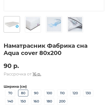
Наматрасник Фабрика сна
Aqua cover 80х200
90 р.
Рассрочка от
16 р.
Ширина (см)
70
80
90
100
110
120
130
140
150
160
180
200