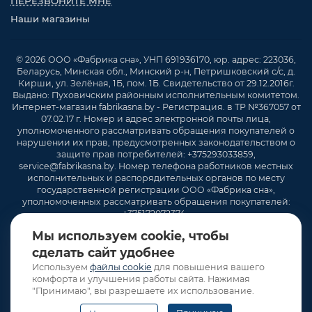
ПЕРЕЗВОНИТЕ МНЕ
Наши магазины
© 2026 ООО «Фабрика сна», УНП 691936170, юр. адрес: 223036,
Беларусь, Минская обл., Минский р-н, Петришковский с/с, д.
Кирши, ул. Зелёная, 1Б, пом. 1Б. Свидетельство от 29.12.2016г.
Выдано: Пуховичским районным исполнительным комитетом.
Интернет-магазин fabrikasna.by - Регистрация. в ТР №367057 от
07.02.17 г. Номер и адрес электронной почты лица,
уполномоченного рассматривать обращения покупателей о
нарушении их прав, предусмотренных законодательством о
защите прав потребителей: +375293033859,
service@fabrikasna.by. Номер телефона работников местных
исполнительных и распорядительных органов по месту
государственной регистрации ООО «Фабрика сна»,
уполномоченных рассматривать обращения покупателей:
+375172072374 .
Мы используем cookie, чтобы
сделать сайт удобнее
Используем
файлы cookie
для повышения вашего
комфорта и улучшения работы сайта. Нажимая
"Принимаю", вы разрешаете их использование.