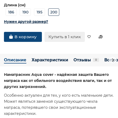
Длина (см)
186
190
195
200
Нужен другой размер?
Купить в 1 клик
В корзину
Описание
Характеристики
Отзывы
Вопро
0
Наматрасник Aqua cover - надёжная защита Вашего
матраса как от обильного воздействия влаги, так и от
других загрязнений.
Особенно актуален для тех, у кого есть маленькие дети.
Может являться заменой существующего чехла
матраса, потерявшего свои эксплуатационные
характеристики.