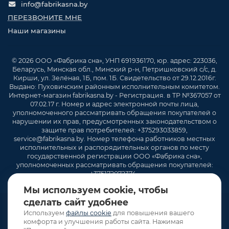
info@fabrikasna.by
ПЕРЕЗВОНИТЕ МНЕ
Наши магазины
© 2026 ООО «Фабрика сна», УНП 691936170, юр. адрес: 223036,
Беларусь, Минская обл., Минский р-н, Петришковский с/с, д.
Кирши, ул. Зелёная, 1Б, пом. 1Б. Свидетельство от 29.12.2016г.
Выдано: Пуховичским районным исполнительным комитетом.
Интернет-магазин fabrikasna.by - Регистрация. в ТР №367057 от
07.02.17 г. Номер и адрес электронной почты лица,
уполномоченного рассматривать обращения покупателей о
нарушении их прав, предусмотренных законодательством о
защите прав потребителей: +375293033859,
service@fabrikasna.by. Номер телефона работников местных
исполнительных и распорядительных органов по месту
государственной регистрации ООО «Фабрика сна»,
уполномоченных рассматривать обращения покупателей:
+375172072374 .
Мы используем cookie, чтобы
сделать сайт удобнее
Используем
файлы cookie
для повышения вашего
комфорта и улучшения работы сайта. Нажимая