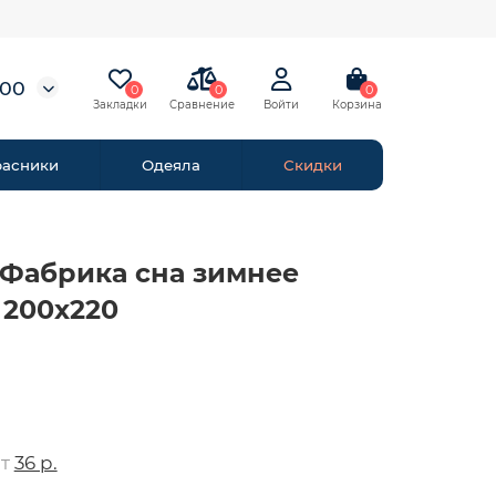
-00
0
0
0
расники
Одеяла
Скидки
Фабрика сна зимнее
 200х220
от
36 р.