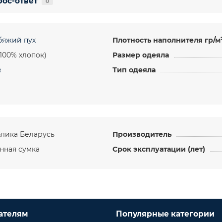
ос-ответ
0
бяжий пух
Плотность наполнителя гр/м
(100% хлопок)
Размер одеяла
е
Тип одеяла
лика Беларусь
Производитель
нная сумка
Срок эксплуатации (лет)
ателям
Популярные категории