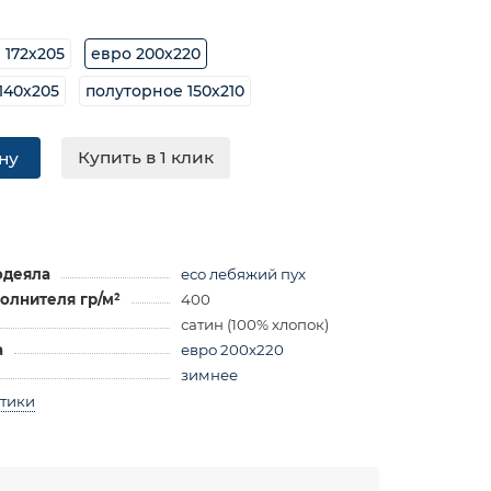
 172х205
евро 200х220
140х205
полуторное 150х210
Купить в 1 клик
ну
одеяла
eco лебяжий пух
олнителя гр/м²
400
сатин (100% хлопок)
а
евро 200х220
зимнее
стики