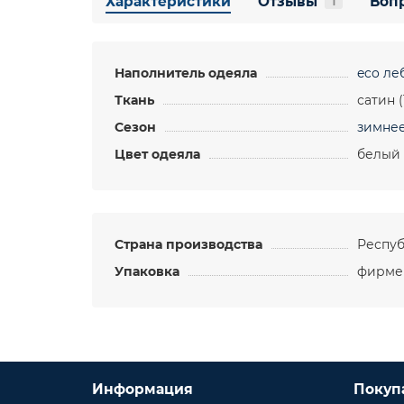
Характеристики
Отзывы
Вопр
1
Наполнитель одеяла
eco ле
Ткань
сатин 
Сезон
зимне
Цвет одеяла
белый
Страна производства
Респуб
Упаковка
фирме
Информация
Покуп