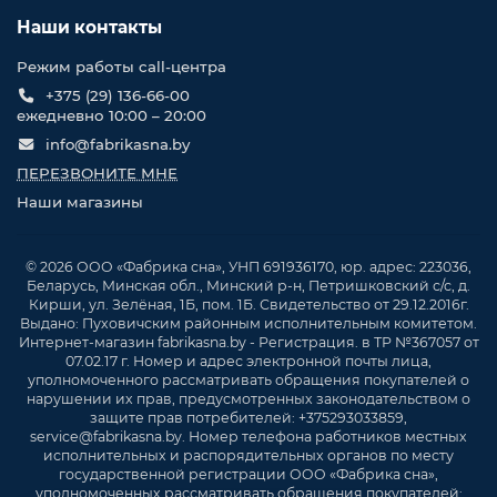
Наши контакты
Режим работы call-центра
+375 (29) 136-66-00
ежедневно 10:00 – 20:00
info@fabrikasna.by
ПЕРЕЗВОНИТЕ МНЕ
Наши магазины
© 2026 ООО «Фабрика сна», УНП 691936170, юр. адрес: 223036,
Беларусь, Минская обл., Минский р-н, Петришковский с/с, д.
Кирши, ул. Зелёная, 1Б, пом. 1Б. Свидетельство от 29.12.2016г.
Выдано: Пуховичским районным исполнительным комитетом.
Интернет-магазин fabrikasna.by - Регистрация. в ТР №367057 от
07.02.17 г. Номер и адрес электронной почты лица,
уполномоченного рассматривать обращения покупателей о
нарушении их прав, предусмотренных законодательством о
защите прав потребителей: +375293033859,
service@fabrikasna.by. Номер телефона работников местных
исполнительных и распорядительных органов по месту
государственной регистрации ООО «Фабрика сна»,
уполномоченных рассматривать обращения покупателей: