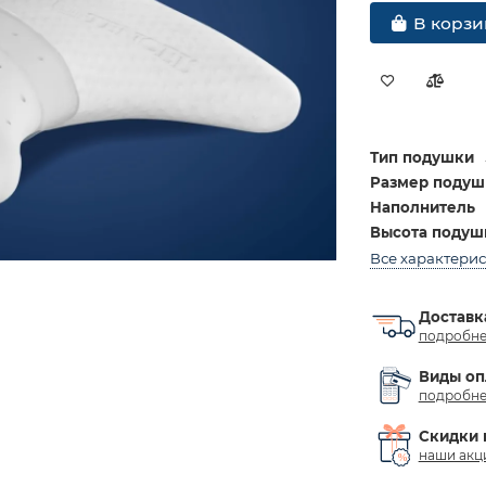
В корзи
Тип подушки
Размер подуш
Наполнитель
Высота подушк
Все характери
Доставк
подробне
Виды оп
подробне
Скидки 
наши акц