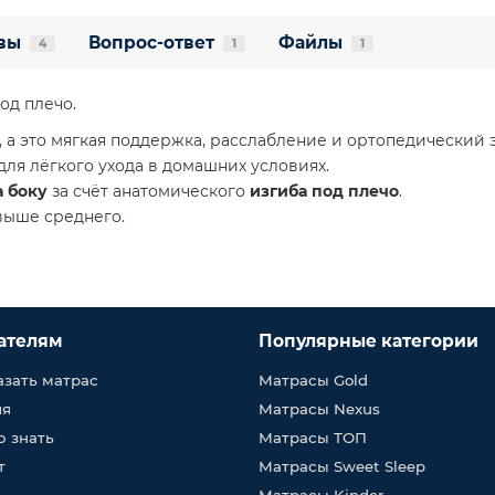
вы
Вопрос-ответ
Файлы
4
1
1
од плечо.
 а это мягкая поддержка, расслабление и ортопедический 
для лёгкого ухода в домашних условиях.
а боку
за счёт анатомического
изгиба под плечо
.
выше среднего.
ателям
Популярные категории
азать матрас
Матрасы Gold
ия
Матрасы Nexus
о знать
Матрасы ТОП
т
Матрасы Sweet Sleep