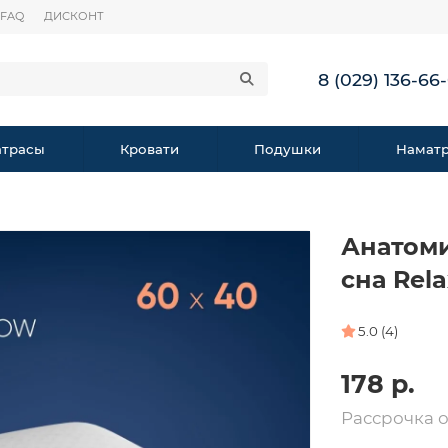
FAQ
ДИСКОНТ
8 (029) 136-66
трасы
Кровати
Подушки
Намат
Анатом
сна Rela
5.0 (4)
178 р.
Рассрочка 