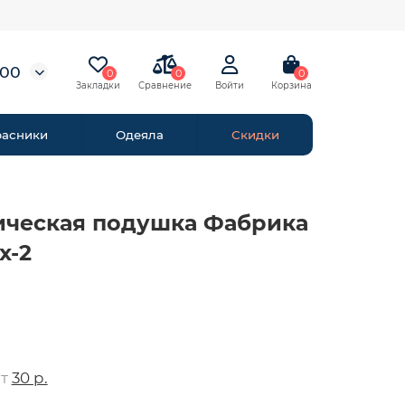
-00
0
0
0
расники
Одеяла
Скидки
ическая подушка Фабрика
x-2
от
30 р.