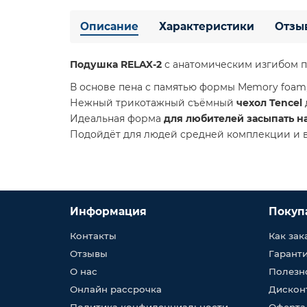
Описание
Характеристики
Отзы
Подушка RELAX-2
с анатомическим изгибом п
В основе пена с памятью формы Memory foam,
Нежный трикотажный съёмный
чехол Tencel
Идеальная форма
для любителей засыпать н
Подойдёт для людей средней комплекции и 
Информация
Покуп
Контакты
Как зак
Отзывы
Гарант
О нас
Полезн
Онлайн рассрочка
Дискон