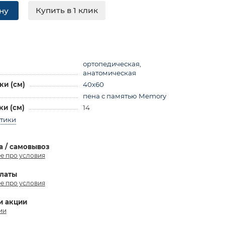
Купить в 1 клик
ну
ортопедическая
,
анатомическая
ки (см)
40х60
пена с памятью Memory
и (см)
14
стики
а / самовывоз
е про условия
латы
е про условия
и акции
ии