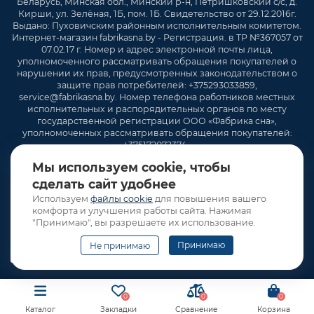
Беларусь, Минская обл., Минский р-н, Петришковский с/с, д.
Кирши, ул. Зелёная, 1Б, пом. 1Б. Свидетельство от 29.12.2016г.
Выдано: Пуховичским районным исполнительным комитетом.
Интернет-магазин fabrikasna.by - Регистрация. в ТР №367057 от
07.02.17 г. Номер и адрес электронной почты лица,
уполномоченного рассматривать обращения покупателей о
нарушении их прав, предусмотренных законодательством о
защите прав потребителей: +375293033859,
service@fabrikasna.by. Номер телефона работников местных
исполнительных и распорядительных органов по месту
государственной регистрации ООО «Фабрика сна»,
уполномоченных рассматривать обращения покупателей:
+375172072374 .
Мы используем cookie, чтобы
сделать сайт удобнее
Используем
файлы cookie
для повышения вашего
комфорта и улучшения работы сайта. Нажимая
"Принимаю", вы разрешаете их использование.
Принимаю
Не принимаю
0
0
0
Каталог
Закладки
Сравнение
Корзина