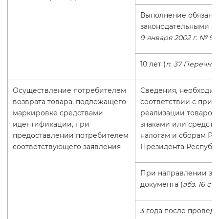
Выполнение обязанн
законодательными ак
9 января 2002 г. № 9
10 лет (
п. 37 Перечня
)
Осуществление потребителем
Сведения, необходи
возврата товара, подлежащего
соответствии с прил
маркировке средствами
реализации товаров
идентификации, при
знаками или средств
предоставлении потребителем
налогам и сборам Рес
соответствующего заявления
Президента Республик
При направлении зая
документа (
абз. 16 ст.
3 года после провед