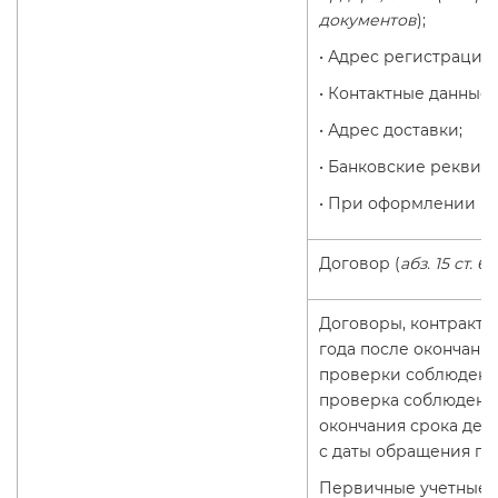
документов
);
• Адрес регистрации;
• Контактные данные;
• Адрес доставки;
• Банковские реквизи
• При оформлении кр
Договор (
абз. 15 ст. 6
Договоры, контракты
года после окончани
проверки соблюдения
проверка соблюдения
окончания срока дейс
с даты обращения по
Первичные учетные 