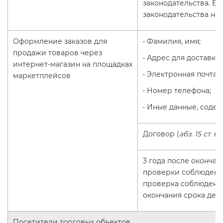
законодательства. Е
законодательства не п
Оформление заказов для
• Фамилия, имя;
продажи товаров через
• Адрес для доставки 
интернет-магазин на площадках
• Электронная почта;
маркетплейсов
• Номер телефона;
• Иные данные, содер
Договор (
абз. 15 ст. 6
3 года после оконча
проверки соблюдения
проверка соблюдения
окончания срока дейс
Посетители торговых объектов