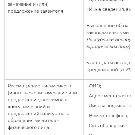
замечание и (или)
• Иные сведения, вк
предложение заявителя
Выполнение обязанн
законодательными ак
Республики Беларусь 
юридических лиц»
)
5 лет с даты последн
предложений (
п. 89,
Рассмотрение письменного
• ФИО;
(иного, нежели замечание или
• Адрес места житель
предложение, вносимое в
• Личная подпись – 
книгу замечаний и
предложений) или устного
• Номер телефона;
обращения заявителя-
• Суть обращения;
физического лица