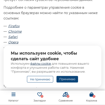
Подробнее о параметрах управления cookie в
основных браузерах можно найти по указанным ниже
ссылкам:
Firefox
Chrome
Safari
Opera
Microsoft Edge
Мы используем cookie, чтобы
Internet Explorer
сделать сайт удобнее
ПЕРЕДАЧА ПЕРСОНАЛЬНЫХ
Используем
файлы cookie
для повышения вашего
ДАННЫХ ТРЕТЬИМ ЛИЦАМ И
комфорта и улучшения работы сайта. Нажимая
ТРАНСГРАНИЧНАЯ ПЕРЕДАЧА
"Принимаю", вы разрешаете их использование.
Принимаю
Не принимаю
Мы можем передавать Ваши персональные данные
третьим лицам, перечисленным ниже.
Мы можем поручать обработку персональных данных
0
0
0
уполномоченным лицам – сторонним поставщикам
Каталог
Закладки
Сравнение
Корзина
услуг, которые на основании договора осуществляют