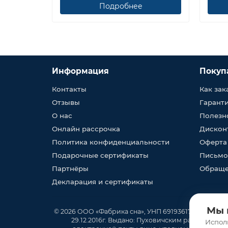
Подробнее
Информация
Покуп
Контакты
Как зак
Отзывы
Гарант
О нас
Полезн
Онлайн рассрочка
Дискон
Политика конфиденциальности
Оферта
Подарочные сертификаты
Письмо
Партнёры
Обраще
Декларация и сертификаты
Мы 
© 2026 ООО «Фабрика сна», УНП 691936170, юр. адрес
29.12.2016г. Выдано: Пуховичским районным ис
Испол