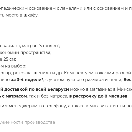
опедическим основанием с ламелями или с основанием и 
ть место в шкафу.
 вариант, матрас “утоплен”;
экономии пространства;
 25 см;
ом на выбор;
велюр, рогожка, шенилл и др. Комплектуем ножками разной
льно
за 3-4 недели*
, с учётом нужного размера и ткани;
Бес
й доставкой по всей Беларуси
можно в магазинах в Минске,
ь с матрасом
, так и без матраса,
в рассрочку до 8 месяцев
.
шим менеджерам по телефону, а также в магазинах и они п
груженности производства