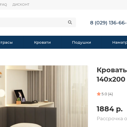
FAQ
ДИСКОНТ
8 (029) 136-66
трасы
Кровати
Подушки
Намат
Кровать
140х200
5.0 (4)
1884 р.
Рассрочка 