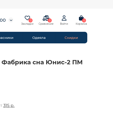
-00
0
0
0
расники
Одеяла
Скидки
 Фабрика сна Юнис-2 ПМ
от
315 р.