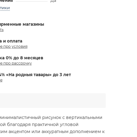
анения
Да
стики
ирменные магазины
ть
а и оплата
е про условия
ка 0% до 8 месяцев
е про рассрочку
4% «На родныя тавары» до 3 лет
е
е минималистичный рисунок с вертикальными
кой благодаря практичной угловой
рким акцентом или аккуратным дополнением к