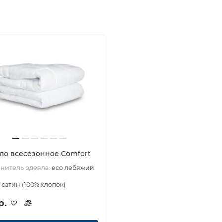
ло всесезонное Comfort
нитель одеяла:
eco лебяжий
:
сатин (100% хлопок)
р.