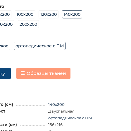
то
х200
100х200
120х200
140х200
80х200
200х200
ское
ортопедическое с ПМ
Образцы тканей
ну
о (см)
140х200
ест
Двуспальная
ортопедическое с ПМ
ати (см)
156х216