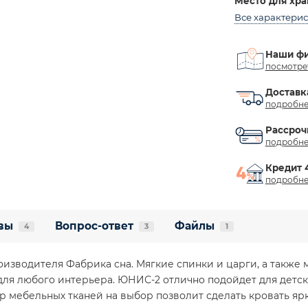
Место для хр
Все характери
Наши ф
посмотре
Доставк
подробне
Рассроч
подробне
Кредит 
подробне
вы
Вопрос-ответ
Файлы
4
3
1
роизводителя Фабрика сна. Мягкие спинки и царги, а такж
для любого интерьера. ЮНИС-2 отлично подойдет для детс
р мебельных тканей на выбор позволит сделать кровать я