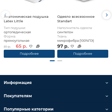
Анатомическая подушка
Одеяло всесезонное
Latex Little
Standart
Тип подушки:
Наполнитель одеяла:
ортопедическая
синтепон
Форма:
Ткань:
прямоугольная
микрофибра (100%ПЭ)
65 р.
97 р.
81 р.
Подробнее
Подробнее
Информация
Покупателям
Популярные категории