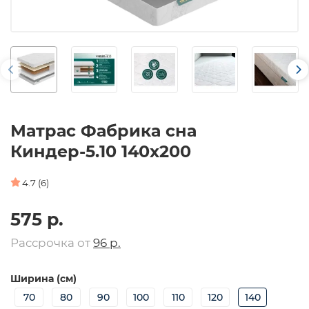
Матрас Фабрика сна
Киндер-5.10 140х200
4.7 (6)
575 р.
Рассрочка от
96 р.
Ширина (см)
70
80
90
100
110
120
140