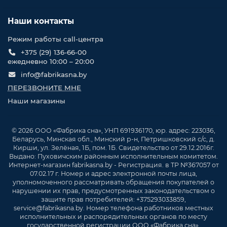
Наши контакты
Режим работы call-центра
+375 (29) 136-66-00
ежедневно 10:00 – 20:00
info@fabrikasna.by
ПЕРЕЗВОНИТЕ МНЕ
Наши магазины
© 2026 ООО «Фабрика сна», УНП 691936170, юр. адрес: 223036,
Беларусь, Минская обл., Минский р-н, Петришковский с/с, д.
Кирши, ул. Зелёная, 1Б, пом. 1Б. Свидетельство от 29.12.2016г.
Выдано: Пуховичским районным исполнительным комитетом.
Интернет-магазин fabrikasna.by - Регистрация. в ТР №367057 от
07.02.17 г. Номер и адрес электронной почты лица,
уполномоченного рассматривать обращения покупателей о
нарушении их прав, предусмотренных законодательством о
защите прав потребителей: +375293033859,
service@fabrikasna.by. Номер телефона работников местных
исполнительных и распорядительных органов по месту
государственной регистрации ООО «Фабрика сна»,