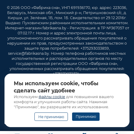
под ваши потребности и бюджет.
© 2026 ООО «Фабрика сна», УНП 691936170, юр. адрес: 223036,
Беларусь, Минская обл., Минский р-н, Петришковский с/с, д.
Хотите купить кровать с максимальным комфортом?
Кирши, ул. Зелёная, 1Б, пом. 1Б. Свидетельство от 29.12.2016г.
Приходите в магазин кроватей "Фабрика сна" — мы
Выдано: Пуховичским районным исполнительным комитетом.
обеспечим вам здоровый и крепкий сон!
Интернет-магазин fabrikasna.by - Регистрация. в ТР №367057 от
07.02.17 г. Номер и адрес электронной почты лица,
уполномоченного рассматривать обращения покупателей о
нарушении их прав, предусмотренных законодательством о
защите прав потребителей: +375293033859,
service@fabrikasna.by. Номер телефона работников местных
исполнительных и распорядительных органов по месту
государственной регистрации ООО «Фабрика сна»,
уполномоченных рассматривать обращения покупателей:
+375172072374 .
Мы используем cookie, чтобы
сделать сайт удобнее
Используем
файлы cookie
для повышения вашего
комфорта и улучшения работы сайта. Нажимая
"Принимаю", вы разрешаете их использование.
Принимаю
Не принимаю