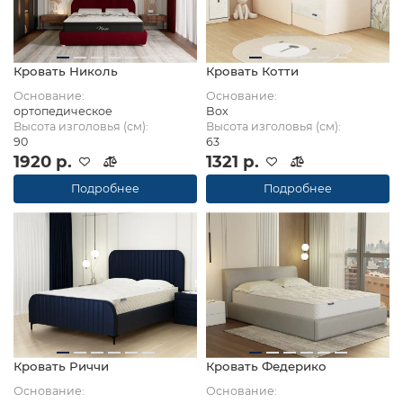
Кровать Николь
Кровать Котти
Основание:
Основание:
ортопедическое
Box
Высота изголовья (см):
Высота изголовья (см):
90
63
1920 р.
1321 р.
Подробнее
Подробнее
Кровать Риччи
Кровать Федерико
Основание:
Основание: