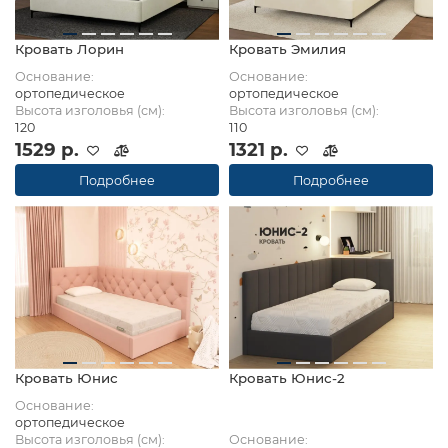
Кровать Лорин
Кровать Эмилия
Основание:
Основание:
ортопедическое
ортопедическое
Высота изголовья (см):
Высота изголовья (см):
120
110
1529 р.
1321 р.
Подробнее
Подробнее
Кровать Юнис
Кровать Юнис-2
Основание:
ортопедическое
Высота изголовья (см):
Основание: