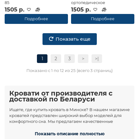
85
ортопедическое
1505 р.
1505 р.
Подробнее
Подробнее
Показать еще
1
2
3
>
>|
Показано с 1 по 12 из 25 (всего 3 страниц)
Кровати от производителя с
доставкой по Беларуси
Ищете, где купить кровать в Минске? В нашем магазине
кроватей представлен широкий выбор моделей для
комфортного сна. Мы предлагаем качественные
кровати различных размеров — от односпальных до
двуспальных.
Показать описание полностью