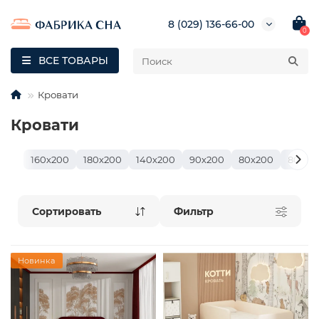
8 (029) 136-66-00
0
ВСЕ ТОВАРЫ
Кровати
Кровати
160х200
180х200
140х200
90х200
80х200
80х18
Фильтр
Новинка