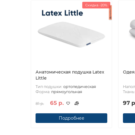
Скидка -20%
Анатомическая подушка Latex
Одея
Little
Тип подушки:
ортопедическая
Напол
Форма:
прямоугольная
Ткань
65 р.
97 р
81 р.
Подробнее