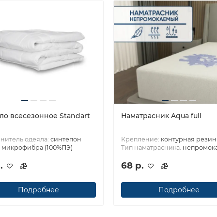
ло всесезонное Standart
Наматрасник Aqua full
нитель одеяла:
синтепон
Крепление:
контурная резин
:
микрофибра (100%ПЭ)
Тип наматрасника:
непромок
.
68 р.
Подробнее
Подробнее