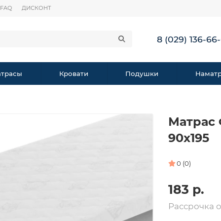
FAQ
ДИСКОНТ
8 (029) 136-66
трасы
Кровати
Подушки
Намат
Матрас 
90х195
0 (0)
183 р.
Рассрочка 