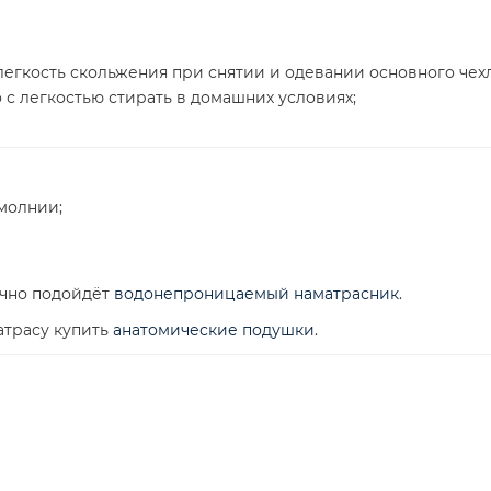
егкость скольжения при снятии и одевании основного чехл
 с легкостью стирать в домашних условиях;
молнии;
ично подойдёт
водонепроницаемый наматрасник
.
атрасу купить
анатомические подушки
.