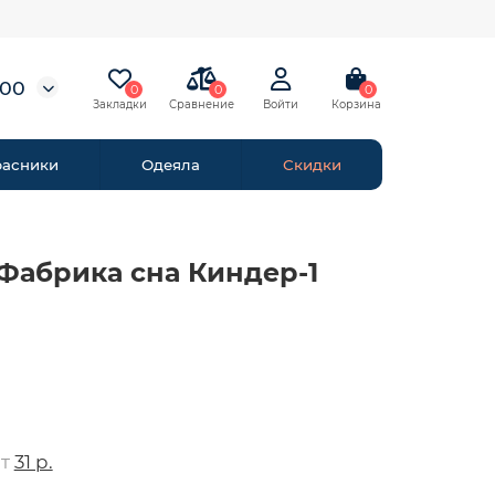
-00
0
0
0
расники
Одеяла
Скидки
Фабрика сна Киндер-1
от
31 р.