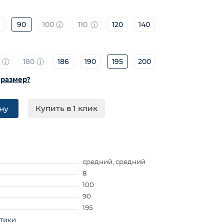
90
100
110
120
140
0
180
186
190
195
200
 размер?
Купить в 1 клик
ну
средний, средний
8
100
90
195
стики