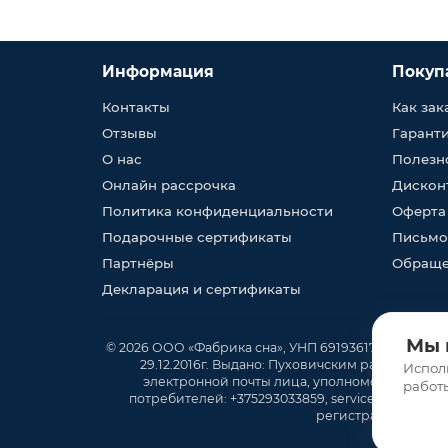
Информация
Покуп
Контакты
Как зак
Отзывы
Гарант
О нас
Полезн
Онлайн рассрочка
Дискон
Политика конфиденциальности
Оферта
Подарочные сертификаты
Письмо
Партнёры
Обраще
Декларация и сертификаты
Мы 
© 2026 ООО «Фабрика сна», УНП 691936170, юр. адрес
29.12.2016г. Выдано: Пуховичским районным ис
Испол
электронной почты лица, уполномоченного р
работ
потребителей: +375293033859, service@fabrika
регистрации ООО «Ф