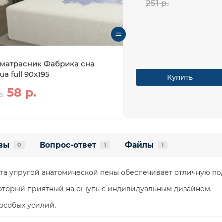
251 р.
матрасник Фабрика сна
ua full 90х195
Купить
58 р.
р.
вы
Вопрос-ответ
Файлы
0
1
1
а упругой анатомической пены обеспечивает отличную по
оторый приятный на ощупь с индивидуальным дизайном.
 особых усилий.