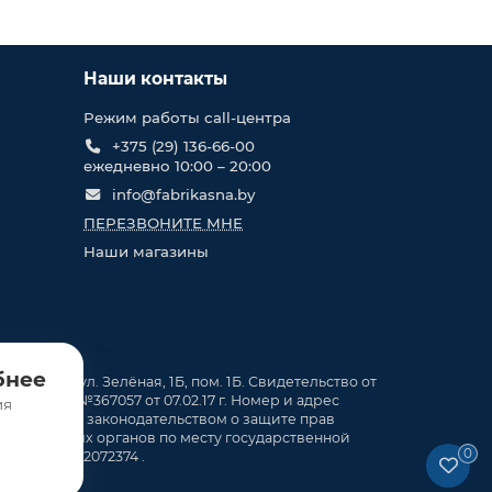
Наши контакты
Режим работы call-центра
+375 (29) 136-66-00
ежедневно 10:00 – 20:00
info@fabrikasna.by
ПЕРЕЗВОНИТЕ МНЕ
Наши магазины
бнее
. Кирши, ул. Зелёная, 1Б, пом. 1Б. Свидетельство от
ия. в ТР №367057 от 07.02.17 г. Номер и адрес
ия
смотренных законодательством о защите прав
орядительных органов по месту государственной
0
ей: +375172072374 .