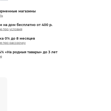
ирменные магазины
ть
м на дом бесплатно от 400 р.
е про условия
ка 0% до 8 месяцев
е про рассрочку
4% «На родныя тавары» до 3 лет
е