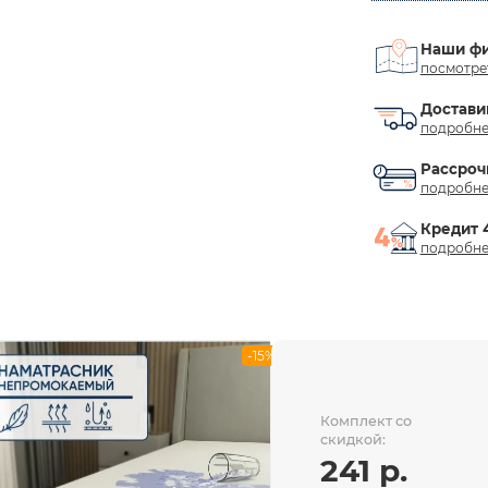
Наши ф
посмотре
Достави
подробне
Рассроч
подробне
Кредит 
подробне
-15%
Комплект со
скидкой:
241 р.