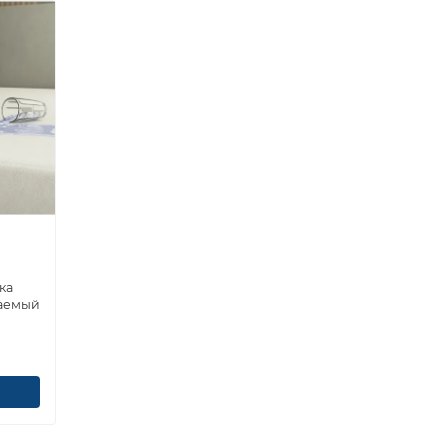
ка
аемый