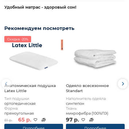
Удобный матрас - здоровый сон!
Рекомендуем посмотреть
Скидка -20%
Анатомическая подушка
Одеяло всесезонное
Latex Little
Standart
Тип подушки:
Наполнитель одеяла:
ортопедическая
синтепон
Форма:
Ткань:
прямоугольная
микрофибра (100%ПЭ)
65 р.
97 р.
81 р.
Подробнее
Подробнее