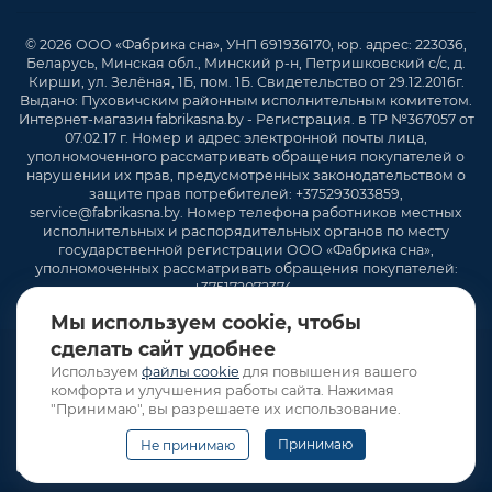
© 2026 ООО «Фабрика сна», УНП 691936170, юр. адрес: 223036,
Беларусь, Минская обл., Минский р-н, Петришковский с/с, д.
Кирши, ул. Зелёная, 1Б, пом. 1Б. Свидетельство от 29.12.2016г.
Выдано: Пуховичским районным исполнительным комитетом.
Интернет-магазин fabrikasna.by - Регистрация. в ТР №367057 от
07.02.17 г. Номер и адрес электронной почты лица,
уполномоченного рассматривать обращения покупателей о
нарушении их прав, предусмотренных законодательством о
защите прав потребителей: +375293033859,
service@fabrikasna.by. Номер телефона работников местных
исполнительных и распорядительных органов по месту
государственной регистрации ООО «Фабрика сна»,
уполномоченных рассматривать обращения покупателей:
+375172072374 .
Мы используем cookie, чтобы
сделать сайт удобнее
Используем
файлы cookie
для повышения вашего
комфорта и улучшения работы сайта. Нажимая
"Принимаю", вы разрешаете их использование.
Принимаю
Не принимаю