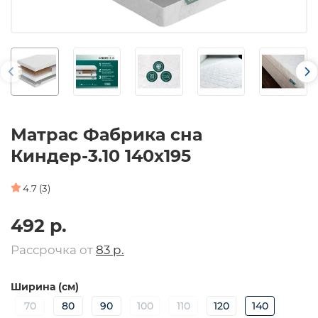
Матрас Фабрика сна
Киндер-3.10 140х195
4.7 (3)
492 р.
Рассрочка от
83 р.
Ширина (см)
70
80
90
100
110
120
140