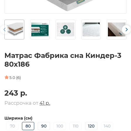
Матрас Фабрика сна Киндер-3
80х186
5.0 (6)
243 р.
Рассрочка от
41 р.
Ширина (см)
70
80
90
100
110
120
140