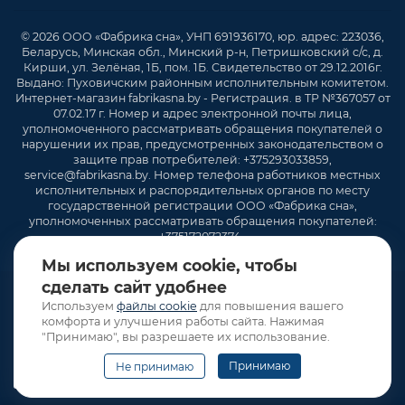
© 2026 ООО «Фабрика сна», УНП 691936170, юр. адрес: 223036,
Беларусь, Минская обл., Минский р-н, Петришковский с/с, д.
Кирши, ул. Зелёная, 1Б, пом. 1Б. Свидетельство от 29.12.2016г.
Выдано: Пуховичским районным исполнительным комитетом.
Интернет-магазин fabrikasna.by - Регистрация. в ТР №367057 от
07.02.17 г. Номер и адрес электронной почты лица,
уполномоченного рассматривать обращения покупателей о
нарушении их прав, предусмотренных законодательством о
защите прав потребителей: +375293033859,
service@fabrikasna.by. Номер телефона работников местных
исполнительных и распорядительных органов по месту
государственной регистрации ООО «Фабрика сна»,
уполномоченных рассматривать обращения покупателей:
+375172072374 .
Мы используем cookie, чтобы
сделать сайт удобнее
Используем
файлы cookie
для повышения вашего
комфорта и улучшения работы сайта. Нажимая
"Принимаю", вы разрешаете их использование.
Принимаю
Не принимаю