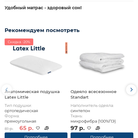
Удобный матрас - здоровый сон!
Рекомендуем посмотреть
Скидка -20%
Анатомическая подушка
Одеяло всесезонное
Latex Little
Standart
Тип подушки:
Наполнитель одеяла:
ортопедическая
синтепон
Форма:
Ткань:
прямоугольная
микрофибра (100%ПЭ)
65 р.
97 р.
81 р.
Подробнее
Подробнее