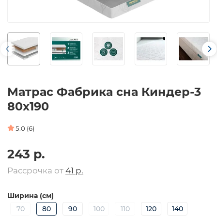
Матрас Фабрика сна Киндер-3
80х190
5.0 (6)
243 р.
Рассрочка от
41 р.
Ширина (см)
70
80
90
100
110
120
140