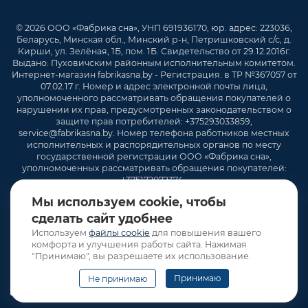
© 2026 ООО «Фабрика сна», УНП 691936170, юр. адрес: 223036,
Беларусь, Минская обл., Минский р-н, Петришковский с/с, д.
Кирши, ул. Зелёная, 1Б, пом. 1Б. Свидетельство от 29.12.2016г.
Выдано: Пуховичским районным исполнительным комитетом.
Интернет-магазин fabrikasna.by - Регистрация. в ТР №367057 от
07.02.17 г. Номер и адрес электронной почты лица,
уполномоченного рассматривать обращения покупателей о
нарушении их прав, предусмотренных законодательством о
защите прав потребителей: +375293033859,
service@fabrikasna.by. Номер телефона работников местных
исполнительных и распорядительных органов по месту
государственной регистрации ООО «Фабрика сна»,
уполномоченных рассматривать обращения покупателей:
+375172072374 .
Мы используем cookie, чтобы
сделать сайт удобнее
Используем
файлы cookie
для повышения вашего
комфорта и улучшения работы сайта. Нажимая
"Принимаю", вы разрешаете их использование.
Принимаю
Не принимаю