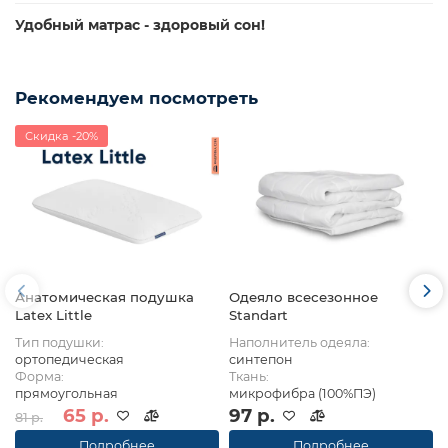
Удобный матрас - здоровый сон!
Рекомендуем посмотреть
Скидка -20%
Анатомическая подушка
Одеяло всесезонное
Latex Little
Standart
Тип подушки:
Наполнитель одеяла:
ортопедическая
синтепон
Форма:
Ткань:
прямоугольная
микрофибра (100%ПЭ)
65 р.
97 р.
81 р.
Подробнее
Подробнее