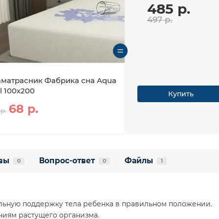
485 р.
497 р.
матрасник Фабрика сна Aqua
ll 100х200
Купить
68 р.
 р.
вы
Вопрос-ответ
Файлы
0
0
1
льную поддержку тела ребенка в правильном положении.
ниям растущего организма.