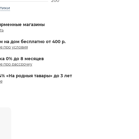
200
стики
ирменные магазины
ть
м на дом бесплатно от 400 р.
е про условия
ка 0% до 8 месяцев
е про рассрочку
4% «На родныя тавары» до 3 лет
е