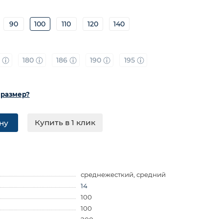
90
100
110
120
140
0
180
186
190
195
 размер?
Купить в 1 клик
ну
среднежесткий, средний
14
100
100