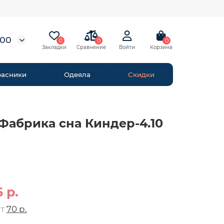
-00
0
0
0
расники
Одеяла
Скидки
Фабрика сна Киндер-4.10
 р.
от
70 р.