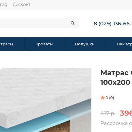
FAQ
ДИСКОНТ
8 (029) 136-66
трасы
Кровати
Подушки
Намат
Матрас 
100х200
0 (0)
396
417 р.
Рассрочка 