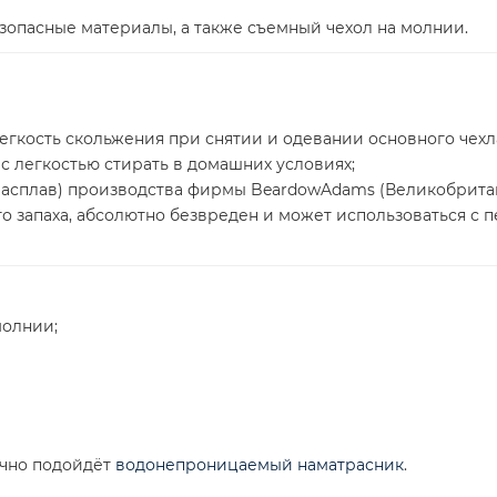
езопасные материалы, а также съемный чехол на молнии.
егкость скольжения при снятии и одевании основного чехл
с легкостью стирать в домашних условиях;
расплав) производства фирмы BeardowAdams (Великобрита
 запаха, абсолютно безвреден и может использоваться с п
молнии;
ично подойдёт
водонепроницаемый наматрасник
.