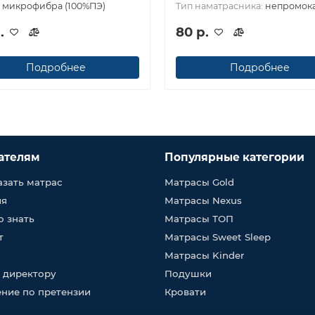
:
микрофибра (100%ПЭ)
Тип наматрасника:
непромок
.
80 р.
Подробнее
Подробнее
ателям
Популярные категории
азать матрас
Матрасы Gold
ия
Матрасы Nexus
о знать
Матрасы ТОП
т
Матрасы Sweet Sleep
Матрасы Kinder
 директору
Подушки
ние по претензии
Кровати