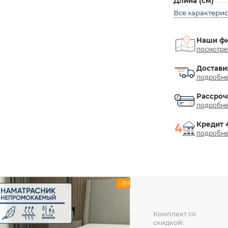
Длина (см)
Все характери
Наши ф
посмотре
Достави
подробне
Рассроч
подробне
Кредит 
подробне
-15%
Комплект со
скидкой: