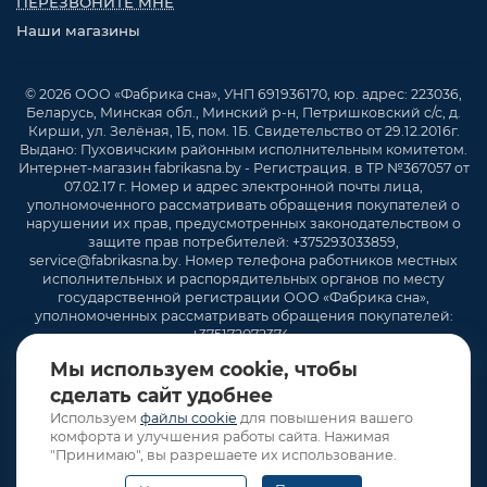
ПЕРЕЗВОНИТЕ МНЕ
Наши магазины
© 2026 ООО «Фабрика сна», УНП 691936170, юр. адрес: 223036,
Беларусь, Минская обл., Минский р-н, Петришковский с/с, д.
Кирши, ул. Зелёная, 1Б, пом. 1Б. Свидетельство от 29.12.2016г.
Выдано: Пуховичским районным исполнительным комитетом.
Интернет-магазин fabrikasna.by - Регистрация. в ТР №367057 от
07.02.17 г. Номер и адрес электронной почты лица,
уполномоченного рассматривать обращения покупателей о
нарушении их прав, предусмотренных законодательством о
защите прав потребителей: +375293033859,
service@fabrikasna.by. Номер телефона работников местных
исполнительных и распорядительных органов по месту
государственной регистрации ООО «Фабрика сна»,
уполномоченных рассматривать обращения покупателей:
+375172072374 .
Мы используем cookie, чтобы
сделать сайт удобнее
Используем
файлы cookie
для повышения вашего
комфорта и улучшения работы сайта. Нажимая
"Принимаю", вы разрешаете их использование.