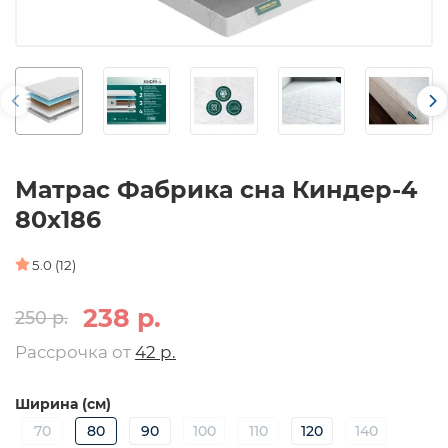
Матрас Фабрика сна Киндер-4
80х186
5.0 (12)
238 р.
250 р.
Рассрочка от
42 р.
Ширина (см)
70
80
90
100
110
120
140