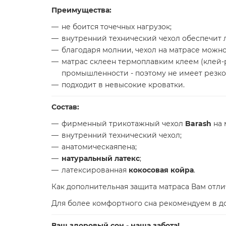
Преимущества:
не боится точечных нагрузок;
внутренний технический чехол обеспечит л
благодаря молнии, чехол на матрасе можно
матрас склеен термоплавким клеем (клей
промышленности - поэтому не имеет резког
подходит в невысокие кроватки.
Состав:
фирменный трикотажный чехол
Barash
на 
внутренний технический чехол;
анатомическаяпена;
натуральный латекс
;
латексированная
кокосовая койра
.
Как дополнительная защита матраса Вам отл
Для более комфортного сна рекомендуем в д
Ваш здоровый сон - наша забота!