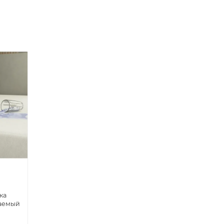
ка
аемый