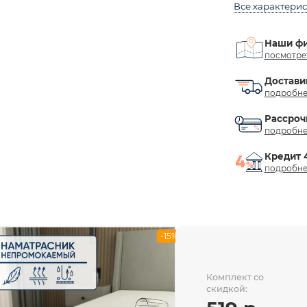
Все характери
Наши ф
посмотре
Достави
подробне
Рассроч
подробне
Кредит 
подробне
-15%
Комплект со
скидкой: