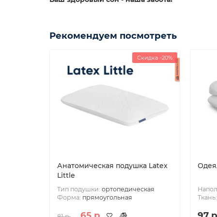
Рекомендуем посмотреть
Скидка -20%
Анатомическая подушка Latex
Одея
Little
Тип подушки:
ортопедическая
Напол
Форма:
прямоугольная
Ткань
65 р.
97 р
81 р.