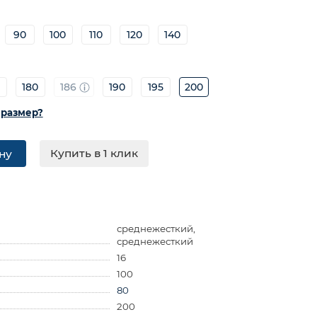
90
100
110
120
140
0
180
186
190
195
200
 размер?
Купить в 1 клик
ну
среднежесткий,
среднежесткий
16
100
80
200