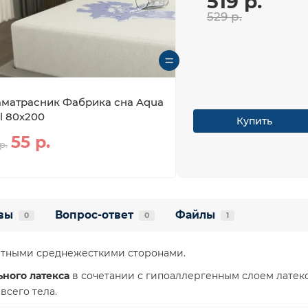
519 р.
529 р.
матрасник Фабрика сна Aqua
ll 80х200
Купить
55 р.
р.
вы
Вопрос-ответ
Файлы
0
0
1
ртными среднежесткими сторонами.
ьного латекса
в сочетании с гипоаллергенным слоем лате
всего тела.