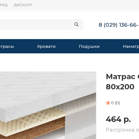
FAQ
ДИСКОНТ
8 (029) 136-66
трасы
Кровати
Подушки
Намат
Матрас 
80х200
0 (0)
464 р.
Рассрочка 