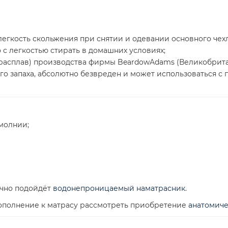
егкость скольжения при снятии и одевании основного чехл
 с легкостью стирать в домашних условиях;
-расплав) производства фирмы BeardowAdams (Великобрит
о запаха, абсолютно безвреден и может использоваться с п
молнии;
ично подойдёт
водонепроницаемый наматрасник
.
ополнение к матрасу рассмотреть приобретение
анатомич