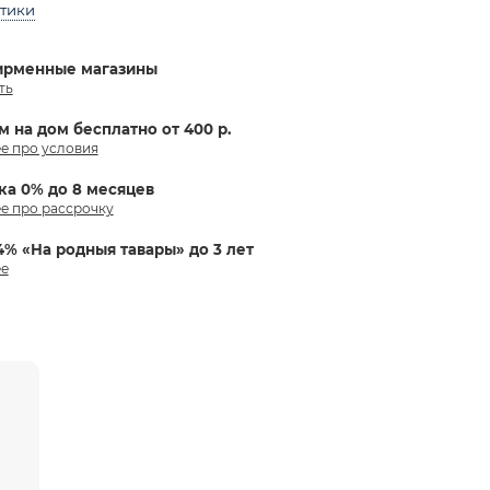
стики
ирменные магазины
ть
м на дом бесплатно от 400 р.
е про условия
ка 0% до 8 месяцев
е про рассрочку
4% «На родныя тавары» до 3 лет
е