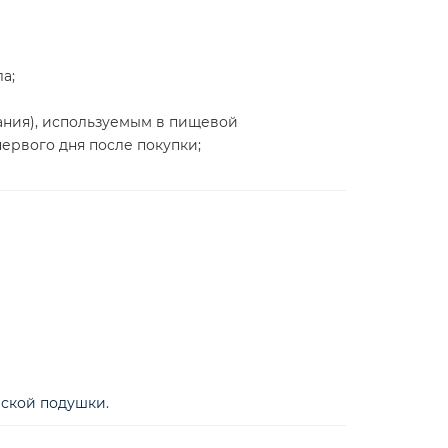
а;
ания), используемым в пищевой
ервого дня после покупки;
еской подушки
.