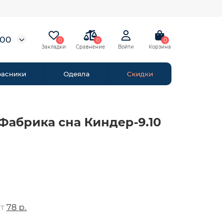
-00
0
0
0
расники
Одеяла
Скидки
Фабрика сна Киндер-9.10
от
78 р.