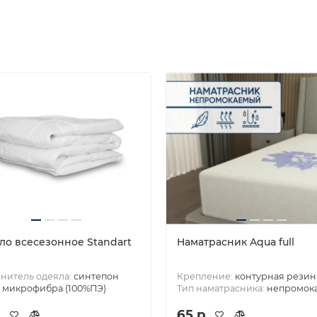
ло всесезонное Standart
Наматрасник Aqua full
нитель одеяла:
синтепон
Крепление:
контурная резин
:
микрофибра (100%ПЭ)
Тип наматрасника:
непромок
.
65 р.