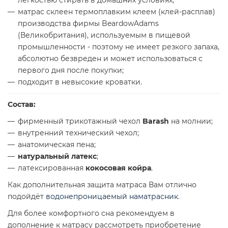
легкостью стирать в домашних условиях;
матрас склеен термоплавким клеем (клей-расплав)
производства фирмы BeardowAdams
(Великобритания), используемым в пищевой
промышленности - поэтому не имеет резкого запаха,
абсолютно безвреден и может использоваться с
первого дня после покупки;
подходит в невысокие кроватки.
Состав:
фирменный трикотажный чехол
Barash
на молнии;
внутренний технический чехол;
анатомическая пена;
натуральный латекс
;
латексированная
кокосовая койра
.
Как дополнительная защита матраса Вам отлично
подойдёт
водонепроницаемый наматрасник
.
Для более комфортного сна рекомендуем в
дополнение к матрасу рассмотреть приобретение