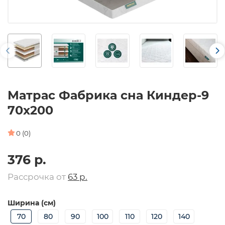
Матрас Фабрика сна Киндер-9
70х200
0 (0)
376 р.
Рассрочка от
63 р.
Ширина (см)
70
80
90
100
110
120
140