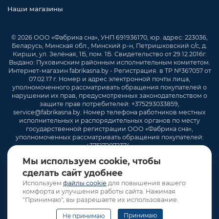
Наши магазины
© 2026 ООО «Фабрика сна», УНП 691936170, юр. адрес: 223036,
Беларусь, Минская обл., Минский р-н, Петришковский с/с, д.
Кирши, ул. Зелёная, 1Б, пом. 1Б. Свидетельство от 29.12.2016г.
Выдано: Пуховичским районным исполнительным комитетом.
Интернет-магазин fabrikasna.by - Регистрация. в ТР №367057 от
07.02.17 г. Номер и адрес электронной почты лица,
уполномоченного рассматривать обращения покупателей о
нарушении их прав, предусмотренных законодательством о
защите прав потребителей: +375293033859,
service@fabrikasna.by. Номер телефона работников местных
исполнительных и распорядительных органов по месту
государственной регистрации ООО «Фабрика сна»,
уполномоченных рассматривать обращения покупателей:
+375172072374 .
Мы используем cookie, чтобы
сделать сайт удобнее
Используем
файлы cookie
для повышения вашего
комфорта и улучшения работы сайта. Нажимая
"Принимаю", вы разрешаете их использование.
Принимаю
Не принимаю